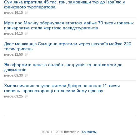
Сум’янка втратила 45 тис. грн, замовивши тур до Ізраїлю у
фейкового туроператора
вчера 16:10
Мрія про Мальту обернулася втратою майже 70 тисяч гривень:
прикарпатка стала жертвою псевдотурагентів
вчера 14:10
Двоє мешканців Сумщини втратили через шахраїв майже 220
тисяч гривень
вчера 12:50
Як оформити пенсію онлайн: інструкція та нові вимоги до
документів
вчера 09:30
Хмельничанин ошукав жителя Дніпра на понад 11 тисяч
гривень: правоохоронці оголосили йому підозру
вчера 09:25
© 2011 - 2026 Internetua
Контакты