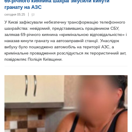
69-річного киянина шахраї змусили кинути
гранату на АЗС
сегодня 05:25
У Києві зафіксували небезпечну трансформацію телефонного
шахрайства: невідомий, представившись працівником СБУ,
залякав 69-річного киянина «кримінальною відповідальністю» і
наказав кинути гранату на автозаправній станції. Унаслідок
вибуху було пошкоджено автомобіль на території АЗС, а
кримінальне провадження розслідується як терористичний акт,
повідомляє Поліція Київщини.