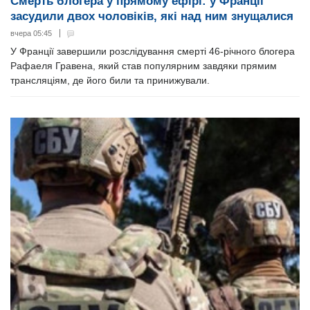
Смерть блогера у прямому ефірі: у Франції
засудили двох чоловіків, які над ним знущалися
вчера 05:45
У Франції завершили розслідування смерті 46-річного блогера
Рафаеля Гравена, який став популярним завдяки прямим
трансляціям, де його били та принижували.