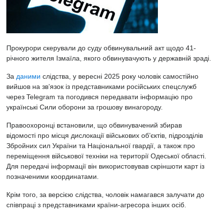
Прокурори скерували до суду обвинувальний акт щодо 41-
річного жителя Ізмаїла, якого обвинувачують у державній зраді.
За
даними
слідства, у вересні 2025 року чоловік самостійно
вийшов на зв’язок із представниками російських спецслужб
через Telegram та погодився передавати інформацію про
українські Сили оборони за грошову винагороду.
Правоохоронці встановили, що обвинувачений збирав
відомості про місця дислокації військових об’єктів, підрозділів
Збройних сил України та Національної гвардії, а також про
переміщення військової техніки на території Одеської області.
Для передачі інформації він використовував скріншоти карт із
позначеними координатами.
Крім того, за версією слідства, чоловік намагався залучати до
співпраці з представниками країни-агресора інших осіб.