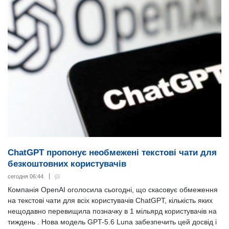
ChatGPT пропонує необмежені текстові чати для
безкоштовних користувачів
сегодня 06:44
Компанія OpenAI оголосила сьогодні, що скасовує обмеження
на текстові чати для всіх користувачів ChatGPT, кількість яких
нещодавно перевищила позначку в 1 мільярд користувачів на
тиждень . Нова модель GPT-5.6 Luna забезпечить цей досвід і