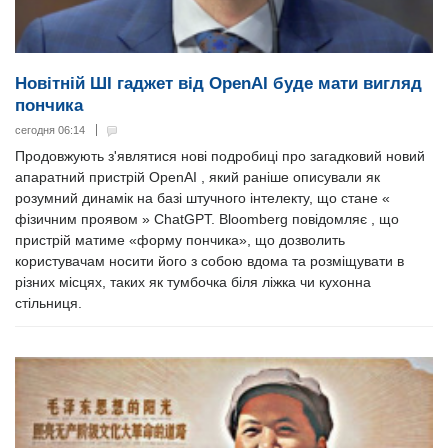
Новітній ШІ гаджет від OpenAI буде мати вигляд
пончика
сегодня 06:14
Продовжують з'являтися нові подробиці про загадковий новий
апаратний пристрій OpenAI , який раніше описували як
розумний динамік на базі штучного інтелекту, що стане «
фізичним проявом » ChatGPT. Bloomberg повідомляє , що
пристрій матиме «форму пончика», що дозволить
користувачам носити його з собою вдома та розміщувати в
різних місцях, таких як тумбочка біля ліжка чи кухонна
стільниця.