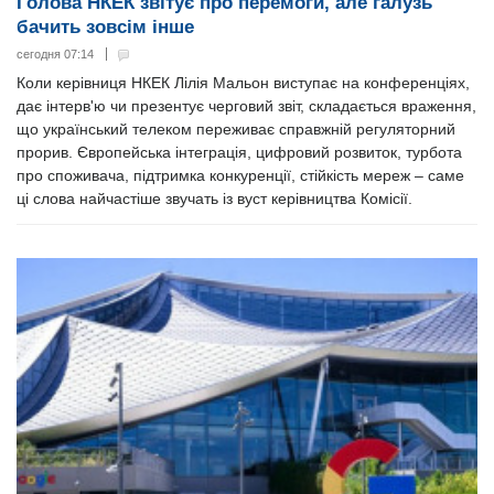
Голова НКЕК звітує про перемоги, але галузь
бачить зовсім інше
сегодня 07:14
Коли керівниця НКЕК Лілія Мальон виступає на конференціях,
дає інтерв'ю чи презентує черговий звіт, складається враження,
що український телеком переживає справжній регуляторний
прорив. Європейська інтеграція, цифровий розвиток, турбота
про споживача, підтримка конкуренції, стійкість мереж – саме
ці слова найчастіше звучать із вуст керівництва Комісії.