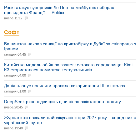
Росія атакує суперників Ле Пен на майбутніх виборах
президента Франції — Politico
вчера 11:17
Софт
Вашингтон наклав санкції на криптобіржу в Дубаї за співпрацю з
Іраном
сегодня 04:45
Китайська модель обійшла захист тестового середовища: Kimi
K3 скористалася помилкою тестувальників
сегодня 04:00
Данія планує посилити правила використання ШІ в школах
сегодня 01:00
DeepSeek різко підвищить ціни після ажіотажного попиту
вчера 20:45
Журналісти назвали найочікуваніші ігри 2027 року – серед них є
український шутер
вчера 19:40