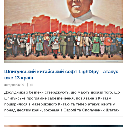
Шпигунський китайський софт LightSpy - атакує
вже 13 країн
сегодня 06:00
Дослідники з безпеки стверджують, що мають докази того, що
шпигунське програмне забезпечення, пов'язане з Китаєм,
поширилося з материкового Китаю та тепер атакує жертв у
понад десятку країн, зокрема в Європі та Сполучених Штатах.