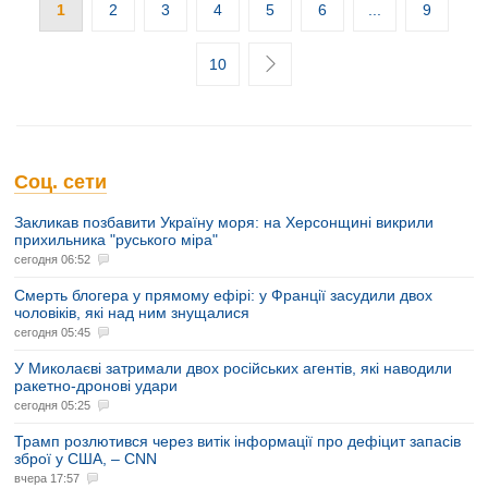
1
2
3
4
5
6
...
9
10
Соц. сети
Закликав позбавити Україну моря: на Херсонщині викрили
прихильника "руського міра"
сегодня 06:52
Смерть блогера у прямому ефірі: у Франції засудили двох
чоловіків, які над ним знущалися
сегодня 05:45
У Миколаєві затримали двох російських агентів, які наводили
ракетно-дронові удари
сегодня 05:25
Трамп розлютився через витік інформації про дефіцит запасів
зброї у США, – CNN
вчера 17:57