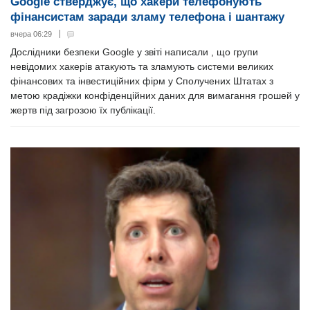
Google стверджує, що хакери телефонують
фінансистам заради зламу телефона і шантажу
вчера 06:29
Дослідники безпеки Google у звіті написали , що групи
невідомих хакерів атакують та зламують системи великих
фінансових та інвестиційних фірм у Сполучених Штатах з
метою крадіжки конфіденційних даних для вимагання грошей у
жертв під загрозою їх публікації.