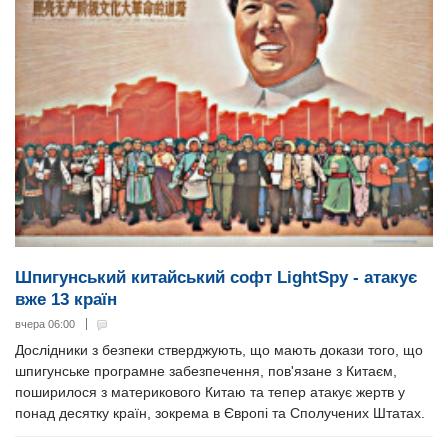
Шпигунський китайський софт LightSpy - атакує
вже 13 країн
вчера 06:00
Дослідники з безпеки стверджують, що мають докази того, що
шпигунське програмне забезпечення, пов'язане з Китаєм,
поширилося з материкового Китаю та тепер атакує жертв у
понад десятку країн, зокрема в Європі та Сполучених Штатах.