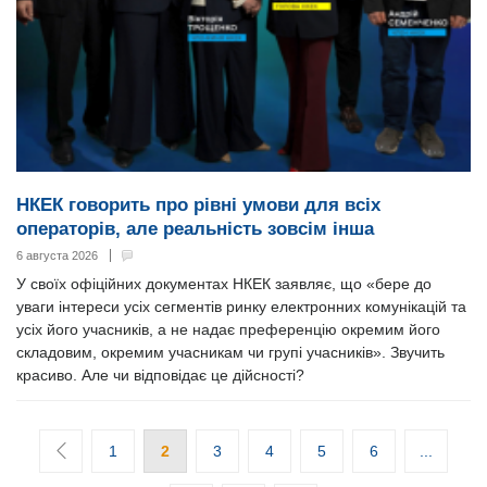
НКЕК говорить про рівні умови для всіх
операторів, але реальність зовсім інша
6 августа 2026
У своїх офіційних документах НКЕК заявляє, що «бере до
уваги інтереси усіх сегментів ринку електронних комунікацій та
усіх його учасників, а не надає преференцію окремим його
складовим, окремим учасникам чи групі учасників». Звучить
красиво. Але чи відповідає це дійсності?
1
2
3
4
5
6
...