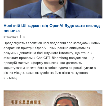
Новітній ШІ гаджет від OpenAI буде мати вигляд
пончика
вчера 06:14
Продовжують з'являтися нові подробиці про загадковий новий
апаратний пристрій OpenAI , який раніше описували як
розумний динамік на базі штучного інтелекту, що стане «
фізичним проявом » ChatGPT. Bloomberg повідомляє , що
пристрій матиме «форму пончика», що дозволить
користувачам носити його з собою вдома та розміщувати в
різних місцях, таких як тумбочка біля ліжка чи кухонна
стільниця.