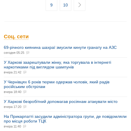
9
10
Соц. сети
69-річного киянина шахраї змусили кинути гранату на АЗС
сегодня 05:25
У Харкові заарештували жінку, яка торгувала в інтернеті
наркотиками під виглядом шампунів
вчера 21:42
У Чернівцях 6 років тюрми одержав чоловік, який радів
російським обстрілам
вчера 18:40
У Харкові безробітний допомагав росіянам атакувати місто
вчера 17:20
На Прикарпатті засудили адміністратора групи, де повідомляли
про місця роботи ТЦК
вчера 11:40