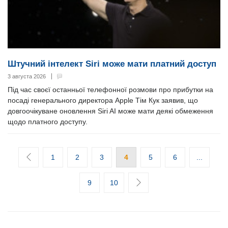
Штучний інтелект Siri може мати платний доступ
3 августа 2026
Під час своєї останньої телефонної розмови про прибутки на
посаді генерального директора Apple Тім Кук заявив, що
довгоочікуване оновлення Siri AI може мати деякі обмеження
щодо платного доступу.
1
2
3
4
5
6
...
9
10