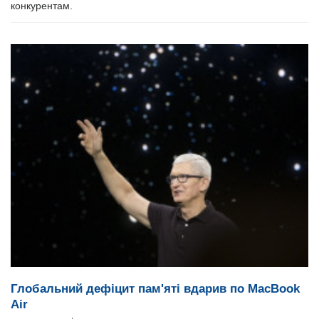
конкурентам.
Глобальний дефіцит пам'яті вдарив по MacBook
Air