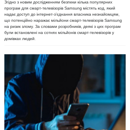
Згідно з новим дослідженням безпеки кілька популярних
програм для смарт-телевізорів Samsung містять код, який
надає доступ до інтернет-з’єднання власника незнайомцям,
що потенційно наражає мільйони смарт-телевізорів Samsung
на ризик злому. За словами розробників, деякі з цих програм
були встановлені на сотнях мільйонів смарт-телевізорів у
домівках людей.