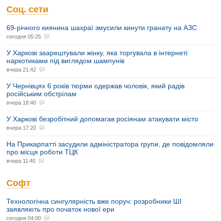
Соц. сети
69-річного киянина шахраї змусили кинути гранату на АЗС
сегодня 05:25
У Харкові заарештували жінку, яка торгувала в інтернеті
наркотиками під виглядом шампунів
вчера 21:42
У Чернівцях 6 років тюрми одержав чоловік, який радів
російським обстрілам
вчера 18:40
У Харкові безробітний допомагав росіянам атакувати місто
вчера 17:20
На Прикарпатті засудили адміністратора групи, де повідомляли
про місця роботи ТЦК
вчера 11:40
Софт
Технологічна сингулярність вже поруч: розробники ШІ
заявляють про початок нової ери
сегодня 04:00