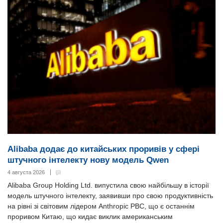
Alibaba додає до китайських проривів у сфері
штучного інтелекту нову модель Qwen
4 августа 2026
Alibaba Group Holding Ltd. випустила свою найбільшу в історії
модель штучного інтелекту, заявивши про свою продуктивність
на рівні зі світовим лідером Anthropic PBC, що є останнім
проривом Китаю, що кидає виклик американським