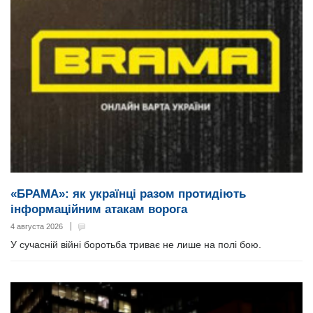
«БРАМА»: як українці разом протидіють
інформаційним атакам ворога
4 августа 2026
У сучасній війні боротьба триває не лише на полі бою.