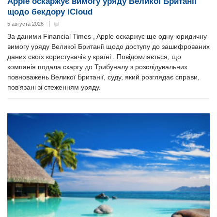
Apple оскаржує вимогу уряду Великої Британії
щодо бекдору iCloud
5 августа 2026
За даними Financial Times , Apple оскаржує ще одну юридичну
вимогу уряду Великої Британії щодо доступу до зашифрованих
даних своїх користувачів у країні . Повідомляється, що
компанія подала скаргу до Трибуналу з розслідувальних
повноважень Великої Британії, суду, який розглядає справи,
пов'язані зі стеженням уряду.