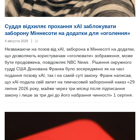
Суддя відхиляє прохання xAI заблокувати
заборону Міннесоти на додатки для «оголення»
4 августа 2026
Незважаючи на позов від xAI, заборона в Міннесоті на додатки,
що дозволяють користувачам «оголювати» зображення, може
бути продовжена, повідомляє NBC News . Рішення окружного
судді США Донована Франка було зосереджено як на часі
подання позову xAI, так і на самій суті закону. Франк написав,
що xAI подала свій запит на тимчасовий заборонний наказ «29
липня 2026 року, майже через три місяці після підписання
закону і лише за три дні до його набрання чинності» 1 серпня.