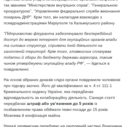
так званими “Міністерством внутрішніх справ”, “Генеральною
прокуратурою”, “Управлінням федеральної служби виконання
покарань ДНР”. Крім того, він налагодив взаємодію з
псевдоадміністраціями Маріуполя та Кальміуського району.
“Підприємство фігуранта забезпечувало безперебійний
доступ до мережі інтернет для окупаційних органів влади
та силових структур, сприяючи їхній діяльності на
захопленій території. Крім того, зловмисник сплачував
податки й збори до бюджету держави-агресора, таким
чином утверджуючи окупаційну владу РФ”
, — йдеться в
повідомленні.
На основі зібраних доказів слідчі органи повідомили чоловікові
про підозру заочно. Його дії кваліфіковано за ч. 4 ст. 111-1
Кримінального кодексу України, яка передбачає
відповідальність за колабораційну діяльність. Санкція статті
передбачає
штраф або ув’язнення до 5 років
із
позбавленням права обіймати певні посади до 15 років.
Можлива й конфіскація майна.
Наразі зловмисник перебуває на окупованій частині Донеччини.