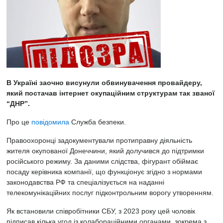
В Україні заочно висунули обвинувачення провайдеру,
який постачав інтернет окупаційним структурам так званої
“ДНР”.
Про це
повідомила
Служба безпеки.
Правоохоронці задокументували протиправну діяльність
жителя окупованої Донеччини, який долучився до підтримки
російського режиму. За даними слідства, фігурант обіймає
посаду керівника компанії, що функціонує згідно з нормами
законодавства РФ та спеціалізується на наданні
телекомунікаційних послуг підконтрольним ворогу утворенням.
Як встановили співробітники СБУ, з 2023 року цей чоловік
підписав кілька угод із колабораційними органами, зокрема з