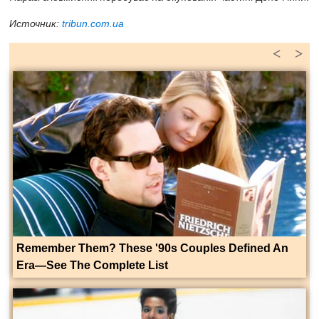
Источник:
tribun.com.ua
<
>
Remember Them? These '90s Couples Defined An
Era—See The Complete List