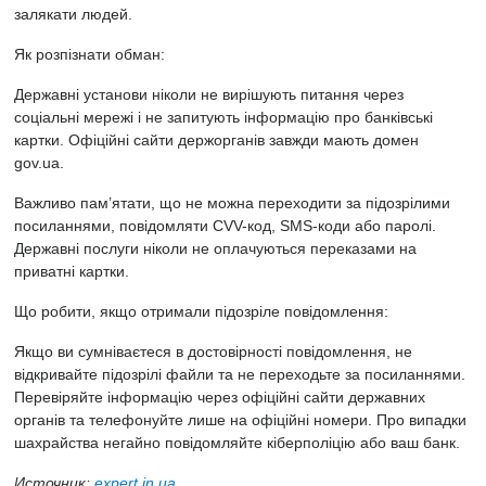
залякати людей.
Як розпізнати обман:
Державні установи ніколи не вирішують питання через
соціальні мережі і не запитують інформацію про банківські
картки. Офіційні сайти держорганів завжди мають домен
gov.ua.
Важливо пам’ятати, що не можна переходити за підозрілими
посиланнями, повідомляти CVV-код, SMS-коди або паролі.
Державні послуги ніколи не оплачуються переказами на
приватні картки.
Що робити, якщо отримали підозріле повідомлення:
Якщо ви сумніваєтеся в достовірності повідомлення, не
відкривайте підозрілі файли та не переходьте за посиланнями.
Перевіряйте інформацію через офіційні сайти державних
органів та телефонуйте лише на офіційні номери. Про випадки
шахрайства негайно повідомляйте кіберполіцію або ваш банк.
Источник:
expert.in.ua