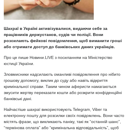
Шахраї в Україні активізувалися, видаючи себе за
працівників держустанов, судів чи поліції. Вони
розсилають фейкові повідомлення, щоб виманити гроші
або отримати доступ до банківських даних українців.
Про це пише
Новини.LIVE
з посиланням на Міністерство
юстиції України.
Зловмисники надсилають оманливі повідомлення про нібито
грошову допомогу, виклик до суду або навіть відкриття
кримінальної справи. Таким чином аферисти намагаються
змусити жертву переказати кошти або розкрити конфіденційні
банківські дані.
Найчастіше шахраї використовують Telegram, Viber та
електронну пошту для розсилки своїх повідомлень. Вони часто
містять фрази, що викликають паніку, такі як “останній шанс”,
“термінова оплата” або “кримінальна відповідальність”, щоб