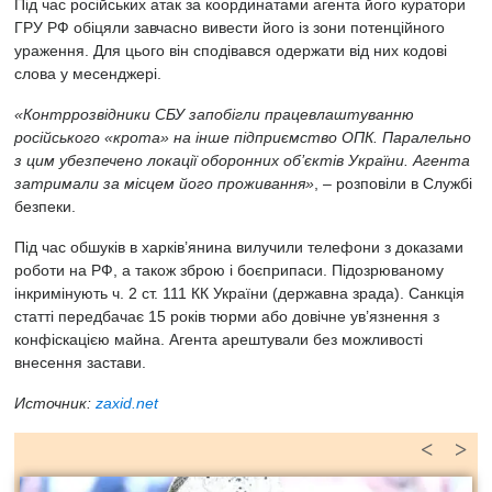
Під час російських атак за координатами агента його куратори
ГРУ РФ обіцяли завчасно вивести його із зони потенційного
ураження. Для цього він сподівався одержати від них кодові
слова у месенджері.
«Контррозвідники СБУ запобігли працевлаштуванню
російського «крота» на інше підприємство ОПК. Паралельно
з цим убезпечено локації оборонних об’єктів України. Агента
затримали за місцем його проживання»
, – розповіли в Службі
безпеки.
Під час обшуків в харків’янина вилучили телефони з доказами
роботи на РФ, а також зброю і боєприпаси. Підозрюваному
інкримінують ч. 2 ст. 111 КК України (державна зрада). Санкція
статті передбачає 15 років тюрми або довічне ув’язнення з
конфіскацією майна. Агента арештували без можливості
внесення застави.
Источник:
zaxid.net
<
>