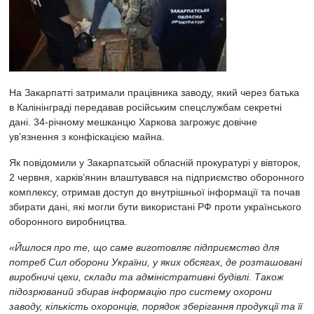
На Закарпатті затримали працівника заводу, який через батька
в Калінінграді передавав російським спецслужбам секретні
дані. 34-річному мешканцю Харкова загрожує довічне
ув’язнення з конфіскацією майна.
Як повідомили у Закарпатській обласній прокуратурі у вівторок,
2 червня, харків’янин влаштувався на підприємство оборонного
комплексу, отримав доступ до внутрішньої інформації та почав
збирати дані, які могли бути використані РФ проти українського
оборонного виробництва.
«Йшлося про те, що саме виготовляє підприємство для
потреб Сил оборони України, у яких обсягах, де розташовані
виробничі цехи, склади та адміністративні будівлі. Також
підозрюваний збирав інформацію про систему охорони
заводу, кількість охоронців, порядок зберігання продукції та її