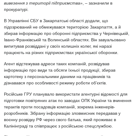
вивезення з території підприємства»
, – зазначили в
прокуратурі.
В Управлінні СБУ в Закарпатські області додали, що
підозрюваний не обмежувався територією Закарпаття, а й
збирав інформацію про оборонні підприємства у Чернівецькій,
Івано-Франківській та Волинській областях. Він завуальовано
випитував розвіддані у своїх колишніх колег, які наразі
працюють на різних підприємствах української оборонки.
Агент відстежував адреси таких компаній, розвідував
інформацію про види та обсяги їхньої продукції, збирав
картотеку з персональними даними на працівників та
дізнавався про особливості режиму роботи об’єктів.
Російське ГРУ планувало використати агентурні відомості для
підготовки повітряних атак по заводах ОПК України та вчинення
терактів проти посадовців компаній, зокрема інженерів-
розробників. Зібрану інформацію зловмисник передавав у
воєнну розвідку РФ через свого батька, який проживає в
Калінінграді та співпрацює з російською спецслужбою.