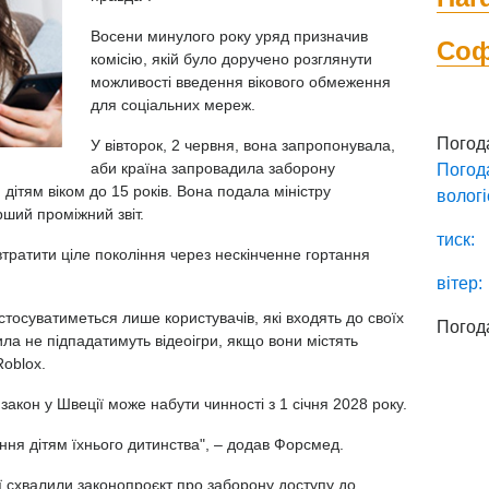
Восени минулого року уряд призначив
Со
комісію, якій було доручено розглянути
можливості введення вікового обмеження
для соціальних мереж.
Погод
У вівторок, 2 червня, вона запропонувала,
аби країна запровадила заборону
Погод
ітям віком до 15 років. Вона подала міністру
вологі
ший проміжний звіт.
тиск:
тратити ціле покоління через нескінченне гортання
вітер:
осуватиметься лише користувачів, які входять до своїх
Погод
вила не підпадатимуть відеоігри, якщо вони містять
Roblox.
акон у Швеції може набути чинності з 1 січня 2028 року.
ня дітям їхнього дитинства", – додав Форсмед.
ї схвалили законопроєкт про заборону доступу до