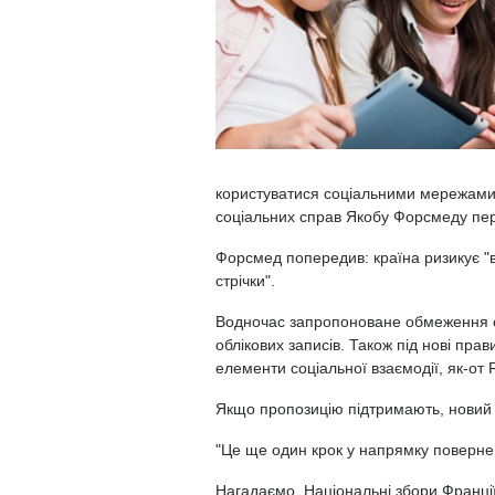
користуватися соціальними мережами д
соціальних справ Якобу Форсмеду пер
Форсмед попередив: країна ризикує "в
стрічки".
Водночас запропоноване обмеження ст
облікових записів. Також під нові пра
елементи соціальної взаємодії, як-от 
Якщо пропозицію підтримають, новий з
"Це ще один крок у напрямку повернен
Нагадаємо, Національні збори Франці