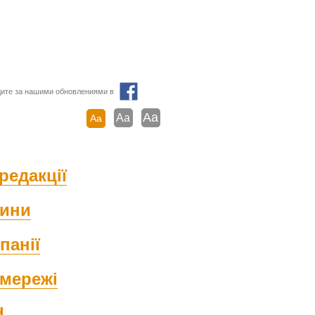
ите за нашими обновлениями в
Aa
Aa
Aa
редакції
ини
панії
мережі
d