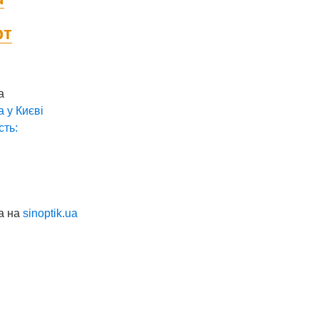
фт
а
а у
Києві
сть:
а на
sinoptik.ua