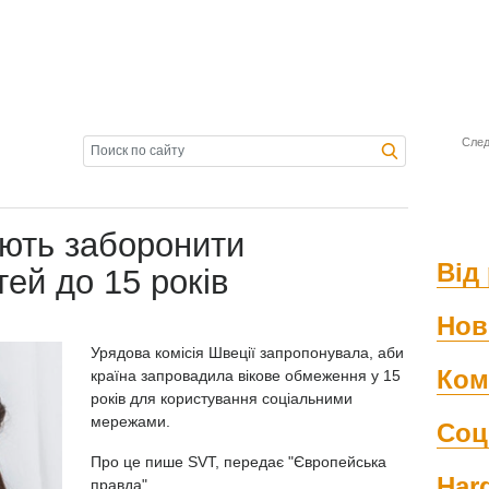
След
ують заборонити
Від 
тей до 15 років
Нов
Урядова комісія Швеції запропонувала, аби
Ком
країна запровадила вікове обмеження у 15
років для користування соціальними
мережами.
Соц
Про це пише SVT, передає "Європейська
Har
правда".