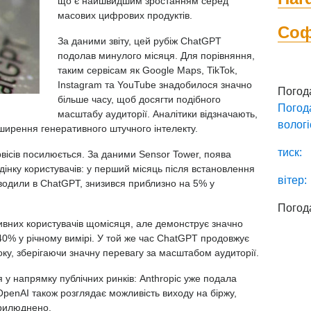
що є найшвидшим зростанням серед
масових цифрових продуктів.
Со
За даними звіту, цей рубіж ChatGPT
подолав минулого місяця. Для порівняння,
таким сервісам як Google Maps, TikTok,
Instagram та YouTube знадобилося значно
Погод
більше часу, щоб досягти подібного
Погод
масштабу аудиторії. Аналітики відзначають,
вологі
ширення генеративного штучного інтелекту.
тиск:
вісів посилюється. За даними Sensor Tower, поява
дінку користувачів: у перший місяць після встановлення
вітер:
водили в ChatGPT, знизився приблизно на 5% у
Погод
ивних користувачів щомісяця, але демонструє значно
0% у річному вимірі. У той же час ChatGPT продовжує
року, зберігаючи значну перевагу за масштабом аудиторії.
я у напрямку публічних ринків: Anthropic уже подала
OpenAI також розглядає можливість виходу на біржу,
прилюднено.