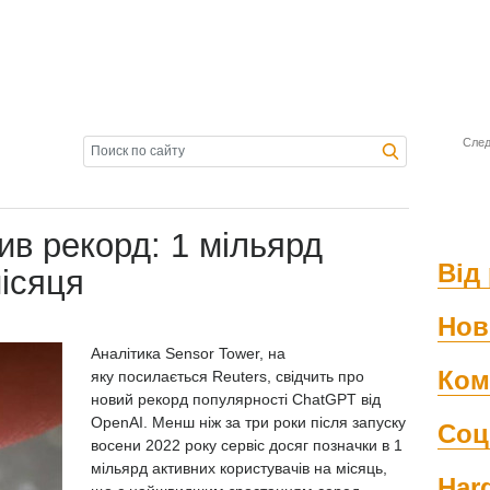
След
в рекорд: 1 мільярд
Від 
ісяця
Нов
Аналітика Sensor Tower, на
Ком
яку
посилається
Reuters, свідчить про
новий рекорд популярності ChatGPT від
OpenAI. Менш ніж за три роки після запуску
Соц
восени 2022 року сервіс досяг позначки в 1
мільярд активних користувачів на місяць,
Har