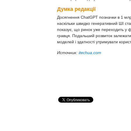
Думка редакції
Досягнення ChatGPT позначки в 1 млр
наскільки швидко генеративний ШІ ст
показує, що ринок уже переходить у ф
гравця. Подальший розвиток залежатим
моделей і здатності утримувати корист
Источник:
itechua.com