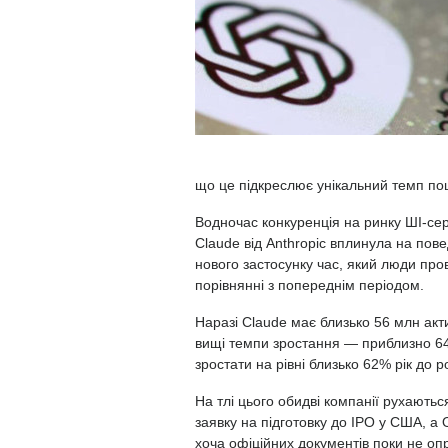
що це підкреслює унікальний темп по
Водночас конкуренція на ринку ШІ-сер
Claude від Anthropic вплинула на пове
нового застосунку час, який люди про
порівнянні з попереднім періодом.
Наразі Claude має близько 56 млн акт
вищі темпи зростання — приблизно 64
зростати на рівні близько 62% рік до 
На тлі цього обидві компанії рухаютьс
заявку на підготовку до IPO у США, а 
хоча офіційних документів поки не о