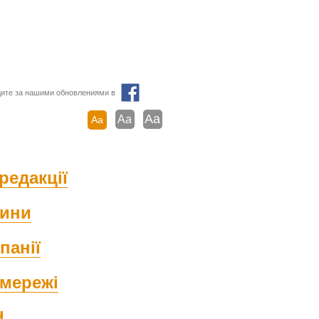
ите за нашими обновлениями в
Aa
Aa
Aa
редакції
ини
панії
мережі
d