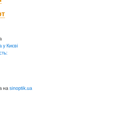
фт
а
а у
Києві
сть:
а на
sinoptik.ua