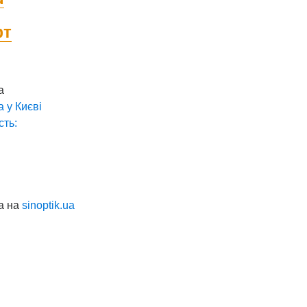
фт
а
а у
Києві
сть:
а на
sinoptik.ua