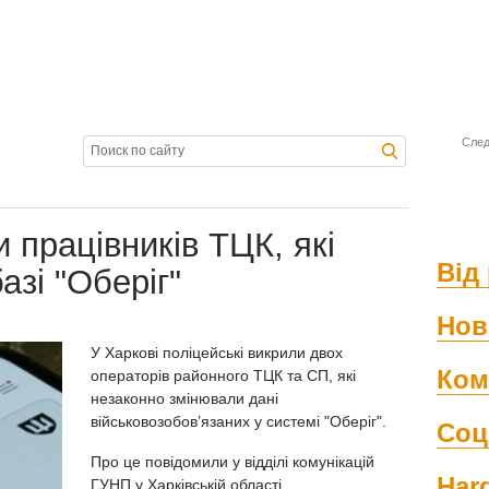
След
 працівників ТЦК, які
Від 
азі "Оберіг"
Нов
У Харкові поліцейські викрили двох
Ком
операторів районного ТЦК та СП, які
незаконно змінювали дані
військовозобов’язаних у системі "Оберіг".
Соц
Про це повідомили у відділі комунікацій
Har
ГУНП у Харківській області.