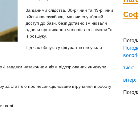
За даними слідства, 30-річний та 49-річний
Со
військовослужбовці, маючи службовий
доступ до бази, безпідставно змінювали
адреси проживання чоловіків та знімали їх
із розшуку.
Погод
Під час обшуків у фігурантів вилучили
Погод
вологі
які завдяки незаконним діям підозрюваних уникнули
тиск:
вітер:
ру за статтею про несанкціоноване втручання в роботу
Погод
я волі.