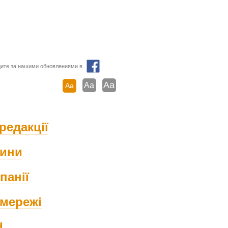
ите за нашими обновлениями в
Aa
Aa
Aa
редакції
ини
панії
мережі
d