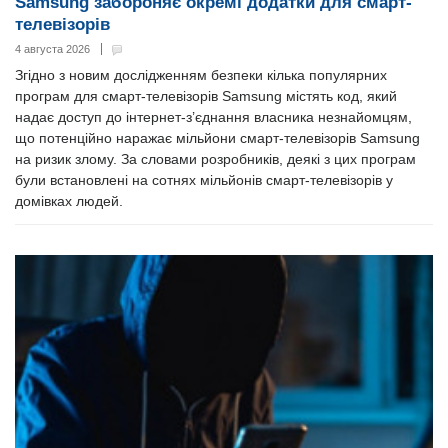
Samsung забороняє окремі додатки для смарт-
телевізорів
4 августа 2026
Згідно з новим дослідженням безпеки кілька популярних
програм для смарт-телевізорів Samsung містять код, який
надає доступ до інтернет-з’єднання власника незнайомцям,
що потенційно наражає мільйони смарт-телевізорів Samsung
на ризик злому. За словами розробників, деякі з цих програм
були встановлені на сотнях мільйонів смарт-телевізорів у
домівках людей.