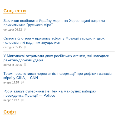
Соц. сети
Закликав позбавити Україну моря: на Херсонщині викрили
прихильника "руського міра"
сегодня 06:52
Смерть блогера у прямому ефірі: у Франції засудили двох
чоловіків, які над ним знущалися
сегодня 05:45
У Миколаєві затримали двох російських агентів, які наводили
ракетно-дронові удари
сегодня 05:25
Трамп розлютився через витік інформації про дефіцит запасів
зброї у США, – CNN
вчера 17:57
Росія атакує суперників Ле Пен на майбутніх виборах
президента Франції — Politico
вчера 11:17
Софт