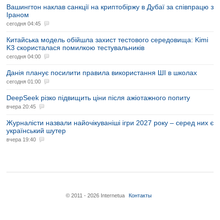
Вашингтон наклав санкції на криптобіржу в Дубаї за співпрацю з
Іраном
сегодня 04:45
Китайська модель обійшла захист тестового середовища: Kimi
K3 скористалася помилкою тестувальників
сегодня 04:00
Данія планує посилити правила використання ШІ в школах
сегодня 01:00
DeepSeek різко підвищить ціни після ажіотажного попиту
вчера 20:45
Журналісти назвали найочікуваніші ігри 2027 року – серед них є
український шутер
вчера 19:40
© 2011 - 2026 Internetua
Контакты