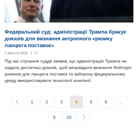
Федеральний суд: адміністрації Трампа бракує
доказів для визнання антропного «ризику
ланцюга поставок»
2 августа 2026
Під час слухання суддя заявив, що адміністрація Трампа не
надала достатньо доказів, щоб виправдати визнання Anthropic
ризиком для ланцюга поставок та заборону федеральному
уряду використовувати технології компанії.
1
2
3
4
5
6
...
9
10