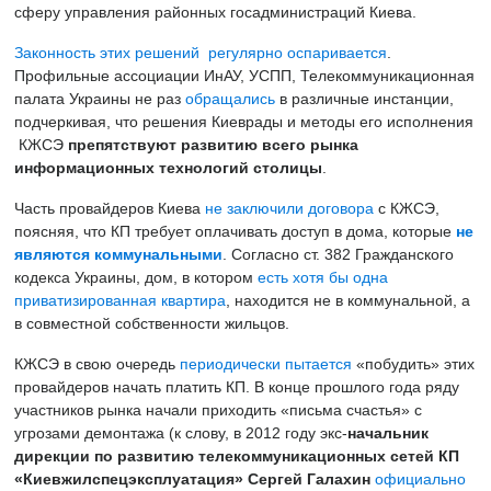
сферу управления районных госадминистраций Киева.
Законность
этих решений
регулярно
оспаривается
.
Профильные ассоциации ИнАУ, УСПП, Телекоммуникационная
палата Украины не раз
обращались
в различные инстанции,
подчеркивая, что решения Киеврады и методы его исполнения
КЖСЭ
препятствуют развитию всего рынка
информационных технологий столицы
.
Часть провайдеров Киева
не заключили договора
с КЖСЭ,
поясняя, что КП требует оплачивать доступ в дома, которые
не
являются коммунальными
. Согласно ст. 382 Гражданского
кодекса Украины, дом, в котором
есть хотя бы одна
приватизированная квартира
, находится не в коммунальной, а
в совместной собственности жильцов.
КЖСЭ в свою очередь
периодически
пытается
«побудить» этих
провайдеров начать платить КП. В конце прошлого года ряду
участников рынка начали приходить «письма счастья» с
угрозами демонтажа (к слову, в 2012 году экс-
начальник
дирекции по развитию телекоммуникационных сетей КП
«Киевжилспецэксплуатация» Сергей Галахин
официально