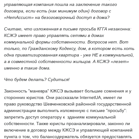
управляющая компания пошла на заключение такого
договора, если есть (как минимум один) договор с
«НетАссист» на безоговорочный доступ в дома?
Считаю, что изложенная в письме просьба КГГА незаконна:
КСЖЭ имеет право управлять сетями в домах
коммунальной формы собственности. Вопросов нет. Вот
только, по Гражданскому Кодексу, дом, в котором есть хоть
одна приватизированная квартира - уже НЕ в коммунальной,
а в совместной собственности жильцов. А КСЖЭ «лезет»
именно в такие дома.
Что будем делать? Судиться!
Законность "маневра" КЖСЭ вызывает большие сомнения и у
сторонних юристов. Они рассказали InternetUA, имеет ли
право руководство Шевченковской районной государственной
администрации выполнить изложенную с письме "просьбу":
запретить доступ оператору к зданиям коммунальной
собственности. Также юристы проанализировали, законно ли
включение в договор между КЖСЭ и управляющей компанией
пункта о том, что балансодержатель обязуется предоставлять