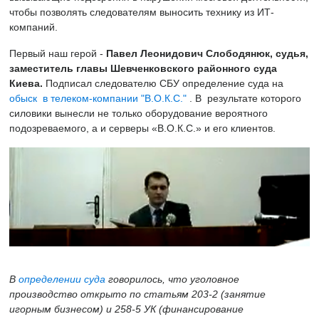
чтобы позволять следователям выносить технику из ИТ-
компаний.
Первый наш герой -
Павел Леонидович
Слободянюк
, судья,
за
меститель
г
лавы
Шевченк
о
вск
ого
районн
ого
суд
а
Ки
е
ва
.
Подписал следователю СБУ определение суда на
обыск в телеком-компании "В.О.К.С."
. В результате которого
силовики вынесли не только оборудование вероятного
подозреваемого, а и серверы «В.О.К.С.» и его клиентов.
В
определении суда
говорилось, что
уголовное
производство открыто по
статьям 203-2 (занятие
игорным бизнесом) и 258-5 УК
(
финансировани
е