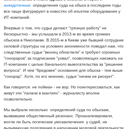
анекдотичные
определения суда на обыск в последние годы
все чаще фигурируют в новостях об изъятии оборудования у
ИТ-компаний.
Впервые о том, что судьи делают "грязную работу" не
бескорыстно - мы услышали в 2013-м во время громких
обысков в Николаеве. В 2015-м в Киеве уже бывший сотрудник
силовой структуры на условиях анонимности поведал нам, что
следственные судьи "вконец обнаглели" и требуют огромных
"гонораров" за подписание "ухвал", позволяющих наезжать на
IT-компании с целью банального вымогательства за "решение
вопроса". И чем "бредовее" основания для обыска - тем выше
"гонорар". Хотя, по его мнению, судья "ничем не рискует".
Как говорится: не пойман - не вор. Но поинтересоваться, как
живут эти "палачи в мантиях" - журналисту вполне
позволительно.
Мы выбрали несколько определений суда по обыскам,
вызвавшим общественный резонанс. Проанализировали,
могли ли быть логические умозаключения у судей, не
вызывающие подозрения в нарушении мозговой деятельности,