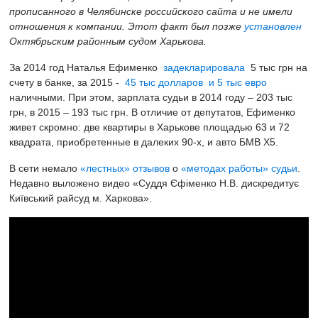
прописанного в Челябинске российского сайта и не имели
отношения к компании. Этот факт был позже
установлен
Октябрьским районным судом Харькова.
За 2014 год Наталья Ефименко
задекларировала
5 тыс грн на
счету в банке, за 2015 -
45 тыс долларов и 5 тыс евро
наличными. При этом, зарплата судьи в 2014 году – 203 тыс
грн, в 2015 – 193 тыс грн. В отличие от депутатов, Ефименко
живет скромно: две квартиры в Харькове площадью 63 и 72
квадрата, приобретенные в далеких 90-х, и авто БМВ Х5.
В сети немало
«лестных»
отзывов
о
«методах работы» судьи
.
Недавно выложено видео «Суддя Єфіменко Н.В. дискредитує
Київський райсуд м. Харкова».