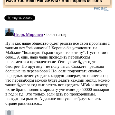
Have You Seen Her GRWM? She Inspires Millions