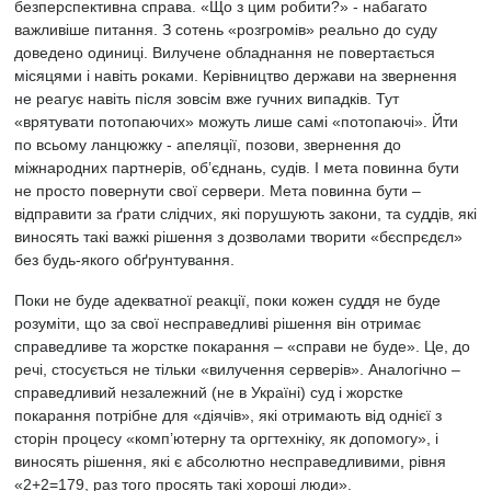
безперспективна справа. «Що з цим робити?» - набагато
важливіше питання. З сотень «розгромів» реально до суду
доведено одиниці. Вилучене обладнання не повертається
місяцями і навіть роками. Керівництво держави на звернення
не реагує навіть після зовсім вже гучних випадків. Тут
«врятувати потопаючих» можуть лише самі «потопаючі». Йти
по всьому ланцюжку - апеляції, позови, звернення до
міжнародних партнерів, об’єднань, судів. І мета повинна бути
не просто повернути свої сервери. Мета повинна бути –
відправити за ґрати слідчих, які порушують закони, та суддів, які
виносять такі важкі рішення з дозволами творити «бєспрєдєл»
без будь-якого обґрунтування.
Поки не буде адекватної реакції, поки кожен суддя не буде
розуміти, що за свої несправедливі рішення він отримає
справедливе та жорстке покарання – «справи не буде». Це, до
речі, стосується не тільки «вилучення серверів». Аналогічно –
справедливий незалежний (не в Україні) суд і жорстке
покарання потрібне для «діячів», які отримають від однієї з
сторін процесу «комп’ютерну та оргтехніку, як допомогу», і
виносять рішення, які є абсолютно несправедливими, рівня
«2+2=179, раз того просять такі хороші люди».