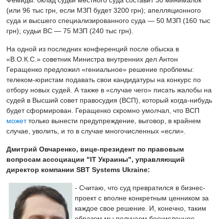
(или 96 тыс грн, если МЗП будет 3200 грн); апелляционного
суда и высшего специализированного суда — 50 МЗП (160 тыс
грн); судьи ВС — 75 МЗП (240 тыс грн).
На одной из последних конференций после обыска в
«В.О.К.С.»
советник Министра внутренних дел
Антон
Геращенко предложил «гениальное» решение проблемы:
телеком-юристам подавать свои кандидатуры на конкурс по
отбору новых судей. А также в «случае чего» писать жалобы на
судей в Высший совет правосудия (ВСП), который когда-нибудь
будет сформирован. Геращенко скромно умолчал, что ВСП
может
только вынести предупреждение, выговор, в крайнем
случае, уволить, и то в случае многочисленных «если».
Дмитрий Овчаренко, вице-президент по правовым
вопросам ассоциации "IТ Украины", управляющий
директор компании SBT Systems Ukraine:
- Считаю, что суд превратился в бизнес-
проект с вполне конкретным ценником за
каждое свое решение. И, конечно, таким
образом мы получаем бесчисленное