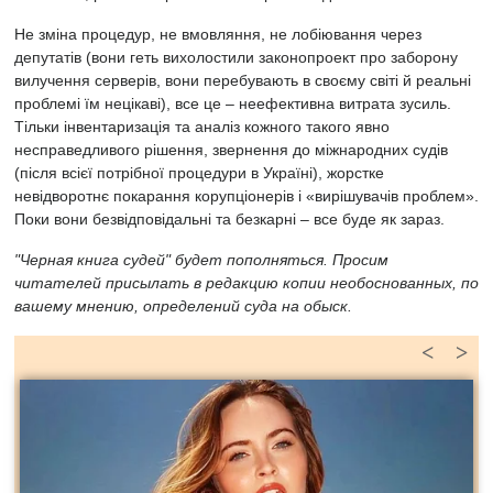
Не зміна процедур, не вмовляння, не лобіювання через
депутатів (вони геть вихолостили законопроект про заборону
вилучення серверів, вони перебувають в своєму світі й реальні
проблемі їм нецікаві), все це – неефективна витрата зусиль.
Тільки інвентаризація та аналіз кожного такого явно
несправедливого рішення, звернення до міжнародних судів
(після всієї потрібної процедури в Україні), жорстке
невідворотнє покарання корупціонерів і «вирішувачів проблем».
Поки вони безвідповідальні та безкарні – все буде як зараз.
"Черная книга судей" будет пополняться. Просим
читателей присылать в редакцию копии необоснованных, по
вашему мнению, определений суда на обыск.
<
>