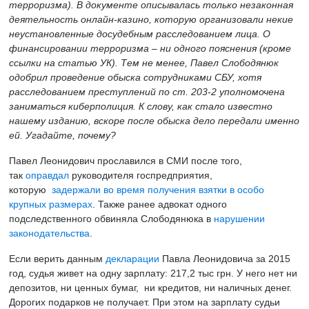
терроризма
). В документе описывалась только
незаконн
ая
деятельност
ь
онлайн-казино
, которую организовали
некие
неустановленные
досудебным расследованием лица
. О
финансировании терроризма – ни одного пояснения (кроме
ссылки на статью УК). Тем не менее, Павел Слободянюк
одобрил проведение обыска сотрудниками СБУ, хотя
расследованием преступлений по ст. 203-2 уполномочена
заниматься киберполиция. К слову, как стало известно
нашему изданию, вскоре после обыска дело передали именно
ей. Угадайте, почему?
Павел Леонидович прославился в СМИ после того,
так
оправдал
руководителя госпредприятия
,
которую
задержали во время получения взятки в особо
крупных размерах
. Также ранее адвокат одного
подследственного обвиняла Слободянюка в
нарушении
законодательства
.
Если верить данным
декларации
Павла Леонидовича за 2015
год, судья живет на одну зарплату: 217,2 тыс грн. У него нет ни
депозитов, ни ценных бумаг, ни кредитов, ни наличных денег.
Дорогих подарков не получает. При этом на зарплату судьи