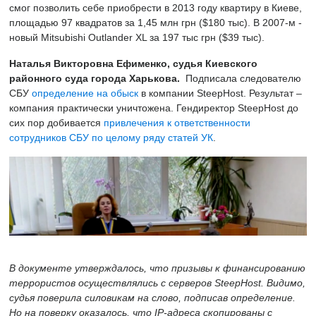
смог позволить себе приобрести в 2013 году квартиру в Киеве,
площадью 97 квадратов за 1,45 млн грн ($180 тыс). В 2007-м -
новый Mitsubishi Outlander XL за 197 тыс грн ($39 тыс).
Наталья Викторовна Ефименко, судья
Киевского
районного суда города Харькова.
Подписала следователю
СБУ
определение на обыск
в компании SteepHost. Результат –
компания практически уничтожена. Гендиректор SteepHost до
сих пор добивается
привлечения к ответственности
сотрудников СБУ по целому ряду статей УК
.
В документе утверждалось, что призывы к финансированию
террористов осуществлялись с серверов SteepHost. Видимо,
судья поверила силовикам на слово, подписав определение.
Но на поверку оказалось, что IP-адреса скопированы с