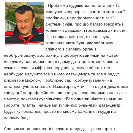
- Проблема суддівства по питаннях ІТ,
«вилучень серверів» - частина загальної
проблеми, нереформованості всієї
системи судів, про що багато говорять і
керівники держави, і громадські активісти.
Ціла прірва між тим, як наші судді
задовольняють будь-яку забаганку
слідчого з силових органів,
необґрунтовану, абстрактну, з формулюваннями на кшталт
«слідчому наснилося, що в цьому дата-центрі, можливо, є
сумнівні ознаки міфічних порушень, тому є абсолютно
необхідно вилучити все з цього дата-центра та все в радіусі
кілометр навколо». Приблизно такі «обґрунтування» - в
останніх гучних справах. Важко зрозуміти – чи є це індикатором
кричущої непрофесійності, чи спеціальною, спрямованою дією
з метою показати суспільству: «Все одно ви нічого з нами не
зробите, платіть, інакше ми зупинимо будь-який дата-центр,
будь-яку компанію, просто по своєму бажанню, і судді на
нашому боці».
Але вивчення психології слідчого та судді – цікава, проте