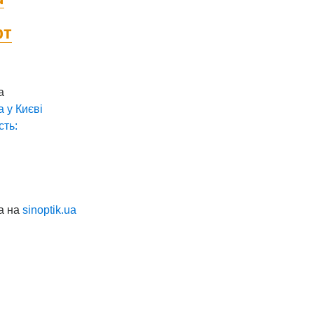
фт
а
а у
Києві
сть:
а на
sinoptik.ua