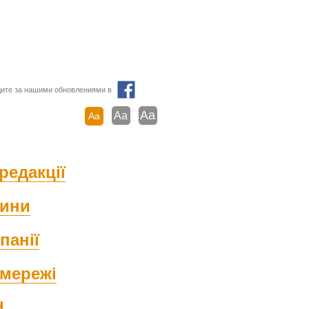
ите за нашими обновлениями в
Aa
Aa
Aa
редакції
ини
панії
мережі
d