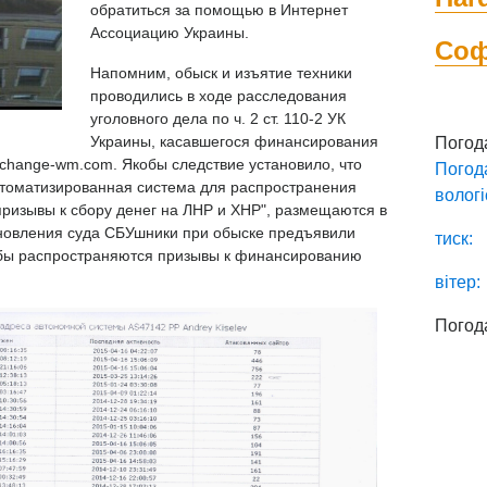
обратиться за помощью в Интернет
Ассоциацию Украины.
Со
Напомним, обыск и изъятие техники
проводились в ходе расследования
уголовного дела по ч. 2 ст. 110-2 УК
Украины, касавшегося финансирования
Погод
 change-wm.com. Якобы следствие установило, что
Погод
втоматизированная система для распространения
вологі
призывы к сбору денег на ЛНР и ХНР", размещаются в
новления суда СБУшники при обыске предъявили
тиск:
кобы распространяются призывы к финансированию
вітер:
Погод