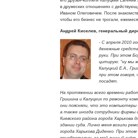
в дружеских отношениях с действующ
Иваном Олеговичем. После знакомств
чтобы его бизнес не трогали, ежемес
Андрей Киселев, генеральный дире
- С апреля 2010 г
денежные средства
руки. При этом Бо
цитирую: "ну мы ж
Калуцкий Е.А., Гр
при этом говоря, 
посадят.
На протяжении всего времени рабо
Гришина и Калуцких по ремонту ком
они поясняли, что это компьютеры с
а также иногда сотрудники фирмы и 
Киевского района города Харькова 
здании суда. Лично меня возили ре
города Харькова Диденко. При этом
приобретались за мой личный счёт.