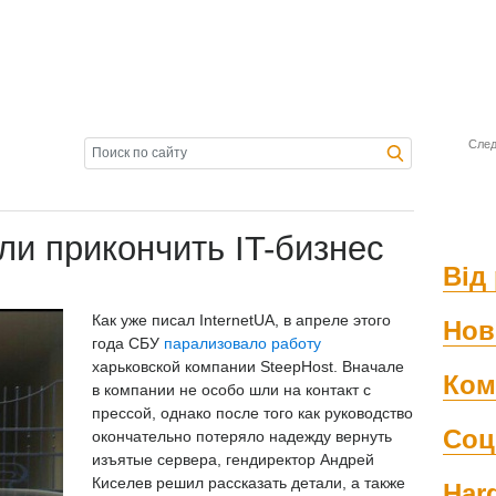
След
и прикончить IT-бизнес
Від 
Как уже писал InternetUA, в апреле этого
Нов
года СБУ
парализовало работу
харьковской
компании SteepHost. Вначале
Ком
в компании не особо шли на контакт с
прессой, однако после того как руководство
Соц
окончательно потеряло надежду вернуть
изъятые сервера, гендиректор Андрей
Киселев решил рассказать детали, а также
Har