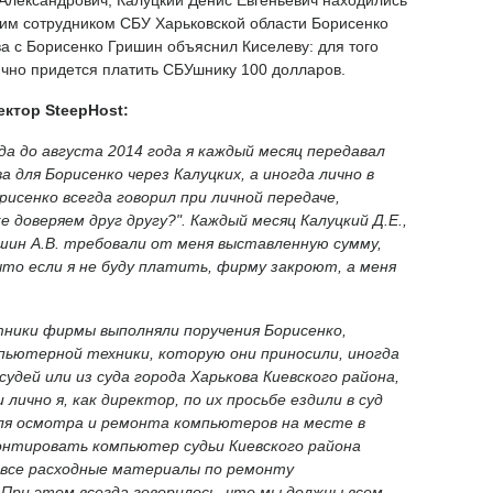
им сотрудником СБУ Харьковской области Борисенко
а с Борисенко Гришин объяснил Киселеву: для того
ячно придется платить СБУшнику 100 долларов.
ктор SteepHost:
ода до августа 2014 года я каждый месяц передавал
 для Борисенко через Калуцких, а иногда лично в
рисенко всегда говорил при личной передаче,
е доверяем друг другу?". Каждый месяц Калуцкий Д.Е.,
ишин А.В. требовали от меня выставленную сумму,
что если я не буду платить, фирму закроют, а меня
тники фирмы выполняли поручения Борисенко,
пьютерной техники, которую они приносили, иногда
удей или из суда города Харькова Киевского района,
лично я, как директор, по их просьбе ездили в суд
для осмотра и ремонта компьютеров на месте в
монтировать компьютер судьи Киевского района
 все расходные материалы по ремонту
 При этом всегда говорилось, что мы должны всем