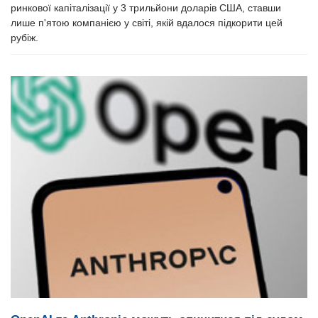
ринкової капіталізації у 3 трильйони доларів США, ставши
лише п'ятою компанією у світі, якій вдалося підкорити цей
рубіж.