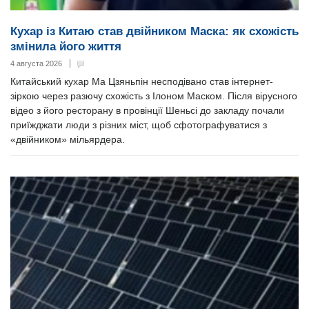
Кухар із Китаю став двійником Маска: як схожість
змінила його життя
4 августа 2026
Китайський кухар Ма Цзяньпін несподівано став інтернет-
зіркою через разючу схожість з Ілоном Маском. Після вірусного
відео з його ресторану в провінції Шеньсі до закладу почали
приїжджати люди з різних міст, щоб сфотографуватися з
«двійником» мільярдера.