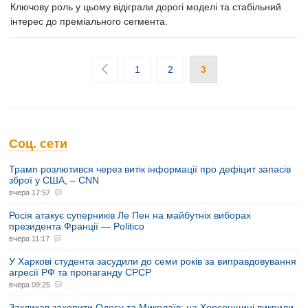
Ключову роль у цьому відіграли дорогі моделі та стабільний
інтерес до преміального сегмента.
1
2
3
Соц. сети
Трамп розлютився через витік інформації про дефіцит запасів
зброї у США, – CNN
вчера 17:57
Росія атакує суперників Ле Пен на майбутніх виборах
президента Франції — Politico
вчера 11:17
У Харкові студента засудили до семи років за виправдовування
агресії РФ та пропаганду СРСР
вчера 09:25
Закликав захопити Одесу та Миколаїв: на Херсонщині викрили