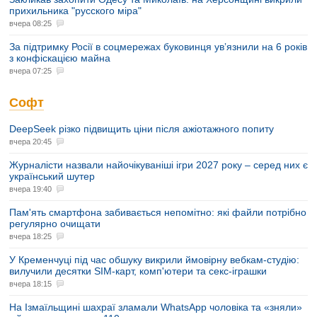
прихильника "русского міра"
вчера 08:25
За підтримку Росії в соцмережах буковинця увʼязнили на 6 років
з конфіскацією майна
вчера 07:25
Софт
DeepSeek різко підвищить ціни після ажіотажного попиту
вчера 20:45
Журналісти назвали найочікуваніші ігри 2027 року – серед них є
український шутер
вчера 19:40
Пам'ять смартфона забивається непомітно: які файли потрібно
регулярно очищати
вчера 18:25
У Кременчуці під час обшуку викрили ймовірну вебкам-студію:
вилучили десятки SIM-карт, комп'ютери та секс-іграшки
вчера 18:15
На Ізмаїльщині шахраї зламали WhatsApp чоловіка та «зняли»