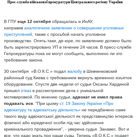
В ГПУ
еще 12 октября
обращалась и ИнАУ,
направив
аналогичное заявление о совершении уголовных
преступлений
, также с просьбой начать уголовное
производство. Опять-таки, де-юре, по заявлению должно было
быть зарегистрировано УП в течение 24 часов. В пресс-службе
Гепрокуратуры пока не могут сообщить, выполнено ли это
требование закона.
30 сентября «В.О.К.С.» подал
жалобу
в Шевченковский
районный суд Киева с требованием вернуть временно изъятое
оборудование. Спустя две недели от судьи Оксаны Хардиной
пришел
отказ
в рассмотрении дела с уникальной
мотивировкой. По мнению судьи,
адвокат не имел права
подавать иск
. "При цьому
ст. 19 Закону України «Про
адвокатуру та адвокатську діяльність»
не передбачено саме
такого виду адвокатської діяльності як представництво інтересів
фізичної або юридичної особи під час здійснення
кримінального провадження", - уверена судья. Занавес. Вот и
все, что надо знать про наши суды. Теперь «В.О.К.С.» подает