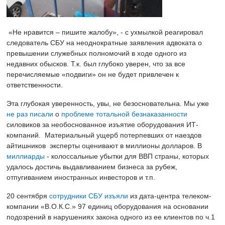
«Не нравится – пишите жалобу», - с ухмылкой реагировал
следователь СБУ на неоднократные заявления адвоката о
превышении служебных полномочий в ходе одного из
недавних обысков. Т.к. был глубоко уверен, что за все
перечисляемые «подвиги» он не будет привлечен к
ответственности.
Эта глубокая уверенность, увы, не безосновательна. Мы уже
не раз
писали
о
проблеме
тотальной
безнаказанности
силовиков за необоснованное изъятие оборудования ИТ-
компаний. Материальный ущерб потерпевших от наездов
айтишников эксперты оценивают в миллионы долларов. В
миллиарды
- колоссальные убытки для ВВП страны, которых
удалось достичь выдавливанием бизнеса за рубеж,
отпугиванием иностранных инвесторов и т.п.
20 сентября
сотрудники СБУ изъяли
из дата-центра телеком-
компании «В.О.К.С.» 97 единиц оборудования на основании
подозрений в нарушениях закона одного из ее клиентов по ч.1