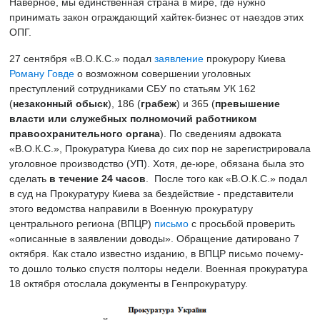
Наверное, мы единственная страна в мире, где нужно
принимать закон ограждающий хайтек-бизнес от наездов этих
ОПГ.
27 сентября «В.О.К.С.» подал
заявление
прокурору Киева
Роману Говде
о возможном совершении уголовных
преступлений сотрудниками СБУ по статьям УК 162
(
незаконный обыск
), 186 (
грабеж
) и 365 (
превышение
власти или служебных полномочий работником
правоохранительного органа
). По сведениям адвоката
«В.О.К.С.», Прокуратура Киева до сих пор не зарегистрировала
уголовное производство (УП). Хотя, де-юре, обязана была это
сделать
в течение 24 часов
. После того как «В.О.К.С.» подал
в суд на Прокуратуру Киева за бездействие - представители
этого ведомства направили в Военную прокуратуру
центрального региона (ВПЦР)
письмо
с просьбой проверить
«описанные в заявлении доводы». Обращение датировано 7
октября. Как стало известно изданию, в ВПЦР письмо почему-
то дошло только спустя полторы недели. Военная прокуратура
18 октября отослала документы в Генпрокуратуру.