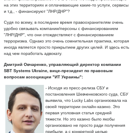
на этих территориях и оплачивающие какие-то услуги, сервисы
и т.д., - финансируют "ЛНР/ДНР"?
Судя по всему, в последнее время правоохранителям очень
удобно связывать компании/персоны с финансированием
"ЛНР/ДНР", что они отождествляют с финансированием
терроризма. Однако это очень сомнительная практика, которая
иногда является просто прикрытием других целей. И здесь есть
над чем поработать адвокату.
Дмитрий Овчаренко, управляющий директор компании
SBT Systems Ukraine, вице-президент по правовым
вопросам ассоциации "ИТ Украины":
- Исходя из пресс-релиза СБУ и
постановления Шевченковского суда, СБУ
выявила, что Lucky Labs организовала на
своей территории онлайн-казино. Это
первая уголовная статья средней
тяжести. Но это казино было якобы
организовано не просто ради получения
прибыли, а с конкретной целью