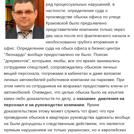
ряд процессуальных нарушений, в
частности, определение суда о
производстве обыска офиса по улице
Краковской было предъявлено
представителям компании только через
два часа после его фактического начала и
необоснованно грубого вторжения в
офис. Определение суда на обыск офиса в бизнес-центре
"Леонардо" вообще предоставлено не было. Поиски
"документов", которыми, якобы, все это время занимались
сотрудники спецслужб, сопровождались обыском личных
вещей персонала, погромами в кабинетах и даже взломом
личных автомобилей работников компании на парковке. При
этом никто из сотрудников не возражал предоставить ключи от
автомобилей. Очевидно, что целью обыска было не изъятие
каких-либо доказательств по делу, а
оказание давления на
персонал и на руководство компании
. Ярким
доказательством этому может служить тот факт, что при
проведении обысков в квартирах руководства адвокаты вообще
не были допущены к следственным действиям, что является
прямым нарушением не только украинских, но и европейских