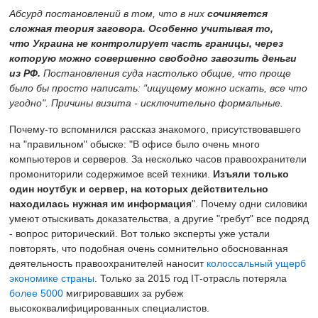
А
бсурд
постановлений в том
,
что
в них
сочиняется
сложная теория заговора
. Особенно учитывая то,
что
Украина
не контролируе
т
часть границы, через
которую можно совершенно свободно завозить деньги
из РФ.
П
остановления суда настолько общие, что проще
было бы просто написать: "ищущему можно искать, все что
угодно".
Причины визита
- исключительно формальные.
Почему-то вспомнился рассказ знакомого, присутствовавшего
на "правильном" обыске: "В офисе было очень много
компьютеров и серверов. За несколько часов правоохранители
промониторили содержимое всей техники.
Изъяли только
один ноутбук и сервер, на которых действительно
находилась нужная им информация
". Почему одни силовики
умеют отыскивать доказательства, а другие "гребут" все подряд
- вопрос риторический. Вот только эксперты
уже устали
повторять, что подобная очень сомнительно обоснованная
деятельность правоохранителей наносит
колоссальный ущерб
экономике страны
. Только за 2015 год IT-отрасль потеряла
более 5000
мигрировавших за рубеж
высококвалифицированных специалистов.