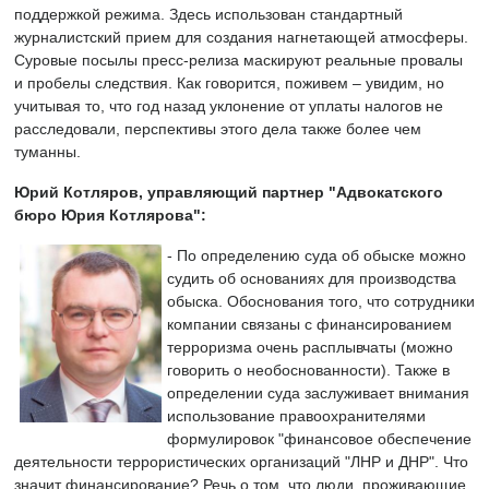
поддержкой режима. Здесь использован стандартный
журналистский прием для создания нагнетающей атмосферы.
Суровые посылы пресс-релиза маскируют реальные провалы
и пробелы следствия. Как говорится, поживем – увидим, но
учитывая то, что год назад уклонение от уплаты налогов не
расследовали, перспективы этого дела также более чем
туманны.
Юрий Котляров,
управляющий партнер "Адвокатского
бюро Юрия Котлярова":
- По определению суда об обыске можно
судить об основаниях для производства
обыска. Обоснования того, что сотрудники
компании связаны с финансированием
терроризма очень расплывчаты (можно
говорить о необоснованности). Также в
определении суда заслуживает внимания
использование правоохранителями
формулировок "финансовое обеспечение
деятельности террористических организаций "ЛНР и ДНР". Что
значит финансирование? Речь о том, что люди, проживающие