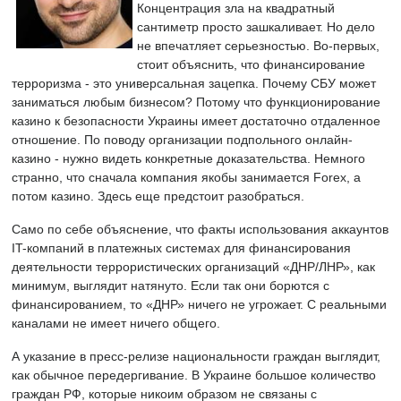
Концентрация зла на квадратный
сантиметр просто зашкаливает. Но дело
не впечатляет серьезностью. Во-первых,
стоит объяснить, что финансирование
терроризма - это универсальная зацепка. Почему СБУ может
заниматься любым бизнесом? Потому что функционирование
казино к безопасности Украины имеет достаточно отдаленное
отношение. По поводу организации подпольного онлайн-
казино - нужно видеть конкретные доказательства. Немного
странно, что сначала компания якобы занимается Forex, а
потом казино. Здесь еще предстоит разобраться.
Само по себе объяснение, что факты использования аккаунтов
IT-компаний в платежных системах для финансирования
деятельности террористических организаций «ДНР/ЛНР», как
минимум, выглядит натянуто. Если так они борются с
финансированием, то «ДНР» ничего не угрожает. С реальными
каналами не имеет ничего общего.
А указание в пресс-релизе национальности граждан выглядит,
как обычное передергивание. В Украине большое количество
граждан РФ, которые никоим образом не связаны с