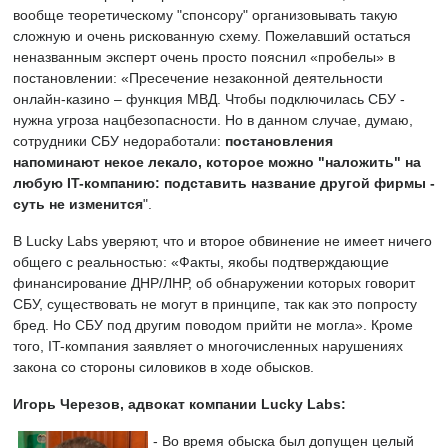
вообще теоретическому "спонсору" организовывать такую
сложную и очень рискованную схему. Пожелавший остаться
неназванным эксперт очень просто пояснил «пробелы» в
постановлении: «Пресечение незаконной деятельности
онлайн-казино – функция МВД. Чтобы подключилась СБУ -
нужна угроза нацбезопасности. Но в данном случае, думаю,
сотрудники СБУ недоработали:
постановления
напоминают некое лекало, которое можно "наложить" на
любую IT-компанию: подставить название другой фирмы -
суть не изменится
".
В Lucky Labs уверяют, что и второе обвинение не имеет ничего
общего с реальностью: «Факты, якобы подтверждающие
финансирование ДНР/ЛНР, об обнаружении которых говорит
СБУ, существовать не могут в принципе, так как это попросту
бред. Но СБУ под другим поводом прийти не могла». Кроме
того, IT-компания заявляет о многочисленных нарушениях
закона со стороны силовиков в ходе обысков.
Игорь Черезов, адвокат компании Lucky Labs:
- Во время обыска был допущен целый