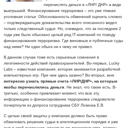
перечислять деньги в «ЛНР/ ДНР» в виде
выигрышей. Финансирование терроризма – это уже тяжкая
уголовная статья. Обоснованность обвинений оценить сложно
– подтверждающие доказательства всего описанного видел
только следственный судья. Но, очевидно, что за последние 2
года уже было обыскано целый ряд IT-компаний по поводу
финансирования терроризма. Где виновные и публичные суды
над ними? Ни один обыск ни к чему не привел.
В данном случае тоже есть серьезные сомнения в
легитимности действий правоохранителей. Во-первых, Lucky
Labs – известная компания, которая занимается разработкой
компьютерных игр. При чем здесь казино? Во-вторых, мне
интересно узнать прямые счета «ЛНР/ДНР», на которые
якобы перечислялись деньги
. Не знал, что такие есть. В-
третьих, особенно привлекает момент, что всю эту
информацию о финансировании терроризма следователи
почерпнули из допроса сотрудника СБУ Лозенка Е.В.
С целью своей защиты у компании должно быть право
обжаловать решение судьи в апелляционном порядке и уже
судья этой инстанции, изучив те же доказательства, должен