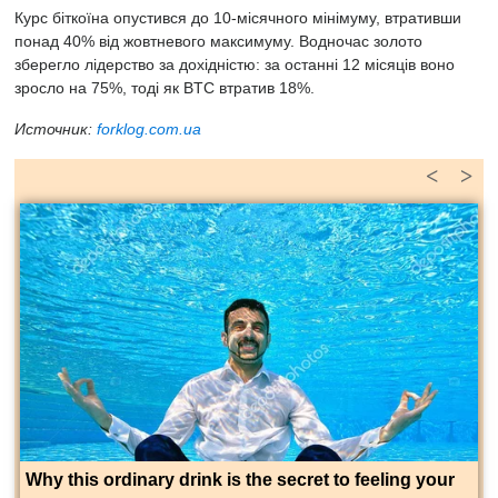
Курс біткоїна опустився до 10-місячного мінімуму, втративши
понад 40% від жовтневого максимуму. Водночас золото
зберегло лідерство за дохідністю: за останні 12 місяців воно
зросло на 75%, тоді як BTC втратив 18%.
Источник:
forklog.com.ua
<
>
Why this ordinary drink is the secret to feeling your