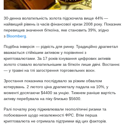
30-денна волатильність золота підскочила вище 44% —
найвищий рівень із часів фінансової кризи 2008 року. Показник
перевищив значення біткоїна, яке становить 39%, згідно
з
Bloomberg
.
Подібна інверсія — рідкість для ринку. Традиційно драгметал
вважається стійкішим активом у порівнянні з
криптовалютами. За 17 років існування цифрових активів
золото ставало волатильнішим за біткоїн лише двічі. Востаннє
— у травні на тлі загострення торговельних воєн.
Зростання показника послідувало за різким обвалом
котирувань. 2 лютого ціна драгметалу падала на 10%, у
моменті досягаючи $4400 за унцію. Тижнем раніше вартість
активу перебувала на піку близько $5600.
Ралі початку року підживлювали геополітичні ризики та
побоювання щодо незалежності
ФРС
. Втім перша
криптовалюта не отримала підтримки від цих факторів.