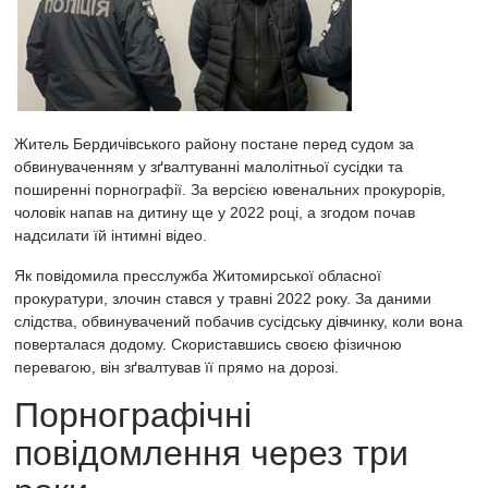
Житель Бердичівського району постане перед судом за
обвинуваченням у зґвалтуванні малолітньої сусідки та
поширенні порнографії. За версією ювенальних прокурорів,
чоловік напав на дитину ще у 2022 році, а згодом почав
надсилати їй інтимні відео.
Як повідомила пресслужба Житомирської обласної
прокуратури, злочин стався у травні 2022 року. За даними
слідства, обвинувачений побачив сусідську дівчинку, коли вона
поверталася додому. Скориставшись своєю фізичною
перевагою, він зґвалтував її прямо на дорозі.
Порнографічні
повідомлення через три