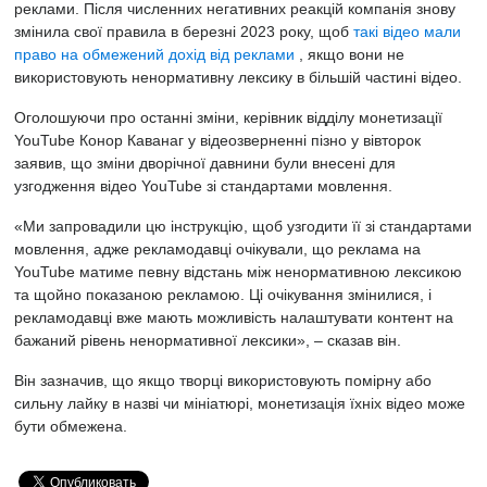
реклами. Після численних негативних реакцій компанія знову
змінила свої правила в березні 2023 року, щоб
такі відео мали
право на обмежений дохід від реклами
, якщо вони не
використовують ненормативну лексику в більшій частині відео.
Оголошуючи про останні зміни, керівник відділу монетизації
YouTube Конор Каванаг у відеозверненні пізно у вівторок
заявив, що зміни дворічної давнини були внесені для
узгодження відео YouTube зі стандартами мовлення.
«Ми запровадили цю інструкцію, щоб узгодити її зі стандартами
мовлення, адже рекламодавці очікували, що реклама на
YouTube матиме певну відстань між ненормативною лексикою
та щойно показаною рекламою. Ці очікування змінилися, і
рекламодавці вже мають можливість налаштувати контент на
бажаний рівень ненормативної лексики», – сказав він.
Він зазначив, що якщо творці використовують помірну або
сильну лайку в назві чи мініатюрі, монетизація їхніх відео може
бути обмежена.