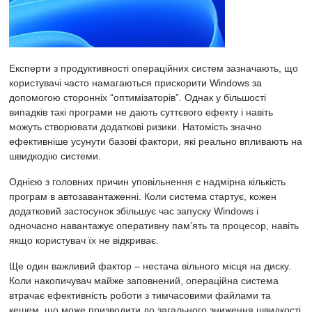
Експерти з продуктивності операційних систем зазначають, що
користувачі часто намагаються прискорити Windows за
допомогою сторонніх “оптимізаторів”. Однак у більшості
випадків такі програми не дають суттєвого ефекту і навіть
можуть створювати додаткові ризики. Натомість значно
ефективніше усунути базові фактори, які реально впливають на
швидкодію системи.
Однією з головних причин уповільнення є надмірна кількість
програм в автозавантаженні. Коли система стартує, кожен
додатковий застосунок збільшує час запуску Windows і
одночасно навантажує оперативну пам’ять та процесор, навіть
якщо користувач їх не відкриває.
Ще один важливий фактор – нестача вільного місця на диску.
Коли накопичувач майже заповнений, операційна система
втрачає ефективність роботи з тимчасовими файлами та
кешем, що може призводити до загального зниження швидкості