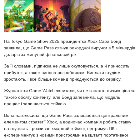
На Tokyo Game Show 2025 президентка Xbox Сара Бонд
заявила, що Game Pass сягнув рекордної виручки в 5 мільярдів
доларів за минулий фінансовий рік.
За її словами, підписка не лише окуповується, а й приносить
прибуток, а також вигідна розробникам. Виплати студіям
зростають, і все більше команд приєднуються до сервісу.
Журналісти Game Watch запитали, чи не занадто низька ціна за
такого обсягу контенту, але Бонд запевнила, що модель
працює і залишається стійкою.
Вона наголосила, що Game Pass залишається центральним
елементом стратегії Xbox, а водночас компанія робить ставку
на гнучкість - розвиває хмарний геймінг, підтримує ПК і
експериментує з новими пристроями на кшталт портативної