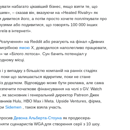
ати набагато цікавіший бізнес, якщо взяти те, що
им», – сказав він, вказуючи на «Heated Rivalry» як
и дивитеся його, а потім просто хочете попліткувати про
рузями або подивитися, що говорять 100 000 інших
еїв в інтернеті».
Розлучення» на Reddit або реагують на фінал «Дивних
 вигрібною
ямою
X, доводилося наполегливо працювати,
 чи «Білого лотоса». Сун бачить потенціал у
одному місці.
і у випадку з більшістю компаній на ранніх стадіях
 поки що залишається відкритим, поки не стане
ь із додатком. Відповіддю може бути реклама, але сама
езпечити початкове фінансування на чолі з GV. Watch
б, як засновник і генеральний директор Patreon Джек
івників Hulu, HBO Max і Meta. Upside Ventures, фірма,
ри
Sidemen
, також взяла участь.
апросив
Девона Альберта-Стоуна
як продюсера-
йняти сценаристів WGA для створення серії з 10 шоу.