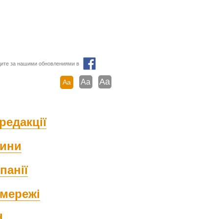
ите за нашими обновлениями в
Aa
Aa
Aa
редакції
ини
панії
мережі
d