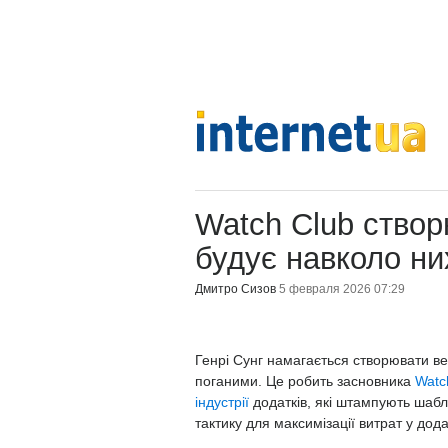
Watch Club створ
будує навколо ни
Дмитро Сизов
5 февраля 2026 07:29
Генрі Сунг намагається створювати вер
поганими. Це робить засновника
Watc
індустрії
додатків, які штампують шаб
тактику для максимізації витрат у дода