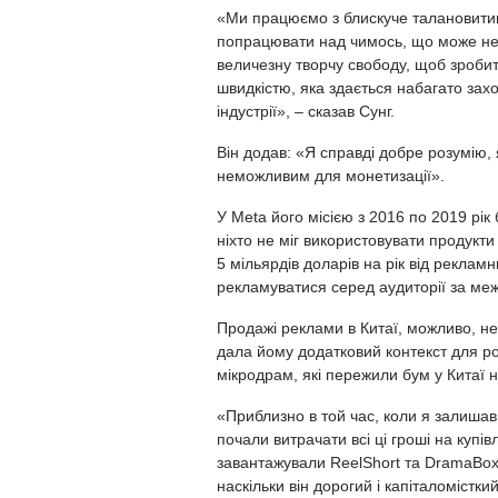
«Ми працюємо з блискуче талановитими
попрацювати над чимось, що може не
величезну творчу свободу, щоб зробит
швидкістю, яка здається набагато зах
індустрії», – сказав Сунг.
Він додав: «Я справді добре розумію,
неможливим для монетизації».
У Meta його місією з 2016 по 2019 рік б
ніхто не міг використовувати продукт
5 мільярдів доларів на рік від рекламн
рекламуватися серед аудиторії за ме
Продажі реклами в Китаї, можливо, не 
дала йому додатковий контекст для ро
мікродрам, які пережили бум у Китаї н
«Приблизно в той час, коли я залишав 
почали витрачати всі ці гроші на купі
завантажували ReelShort та DramaBox»
наскільки він дорогий і капіталоміст