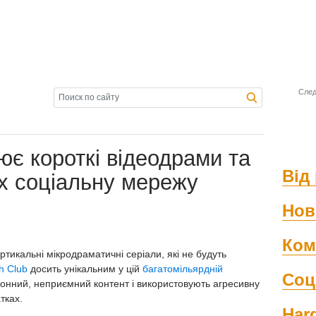
След
ює короткі відеодрами та
Від 
х соціальну мережу
Нов
Ком
тикальні мікродраматичні серіали, які не будуть
h Club
досить унікальним у цій
багатомільярдній
Соц
лонний, неприємний контент і використовують агресивну
тках.
Har