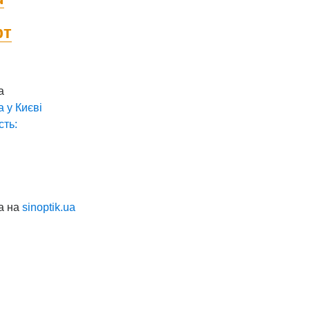
фт
а
а у
Києві
сть:
а на
sinoptik.ua