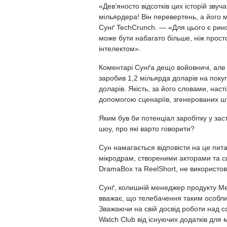
«Дев’яносто відсотків цих історій звуч
мільярдера! Він перевертень, а його 
Сунґ TechCrunch. — «Для цього є рино
може бути набагато більше, ніж прост
інтелектом».
Коментарі Сунґа дещо войовничі, але 
заробив 1,2 мільярда доларів на поку
доларів. Якість, за його словами, наст
допомогою сценаріїв, згенерованих ш
Яким був би потенціал заробітку у за
шоу, про які варто говорити?
Сун намагається відповісти на це пит
мікродрам, створеними акторами та сц
DramaBox та ReelShort, не використо
Сунґ, колишній менеджер продукту Met
вважає, що телебачення таким особли
Зважаючи на свій досвід роботи над с
Watch Club від існуючих додатків для