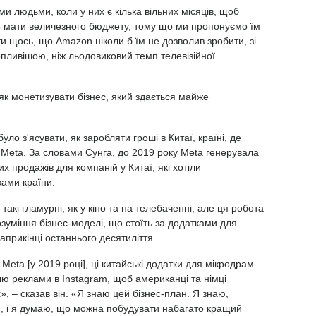
 людьми, коли у них є кілька вільних місяців, щоб
 мати величезного бюджету, тому що ми пропонуємо їм
и щось, що Amazon ніколи б їм не дозволив зробити, зі
опливішою, ніж льодовиковий темп телевізійної
 як монетизувати бізнес, який здається майже
уло з'ясувати, як заробляти гроші в Китаї, країні, де
и Meta. За словами Сунга, до 2019 року Meta генерувала
их продажів для компаній у Китаї, які хотіли
жами країни.
такі гламурні, як у кіно та на телебаченні, але ця робота
зуміння бізнес-моделі, що стоїть за додатками для
априкінці останнього десятиліття.
Meta [у 2019 році], ці китайські додатки для мікродрам
влю реклами в Instagram, щоб американці та німці
, – сказав він. «Я знаю цей бізнес-план. Я знаю,
кий, і я думаю, що можна побудувати набагато кращий