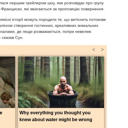
илася першим трейлером шоу, яке розповідає про групу
ан-Франциско, які змагаються за пропозицію повернення.
кісні історії можуть породити те, що витіснить потокове
шляхом створення гостинних, креативних знімальних
оналами, де люди розважаються, попри невеликі
 сказав Сун.
<
>
ue
Why everything you thought you
knew about water might be wrong