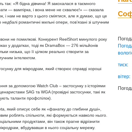
ать так: «Я бідна дівчина! Я закохалася в таємного
мати — вампірка, і вона мене не схвалює!» — сказала
Со
к, і нам не варто з цього сміятися, але я думаю, що це
о недбалі романтичні мильні опери, пов’язані зі штучним
Погод
вони не помилкові. Конкурент ReelShort минулого року
пках у додатках, тоді як DramaBox — 276 мільйонів
Погод
ільки низька, що її цілком реально створити за
вологі
тучним інтелектом.
тиск:
стосунку для мікродрам, який створює справді хороші
вітер:
ання за допомогою Watch Club – застосунку з історіями
Погод
енаристами SAG та WGA (провідні застосунки, такі як
вують таланти профспілок).
a, який описує себе як «фанатку до глибини душі»,
вим роблять спільноти, які формуються навколо нього.
оціальними продуктами, він також прагне відрізнити
 мікродрам, вбудувавши в нього соціальну мережу.