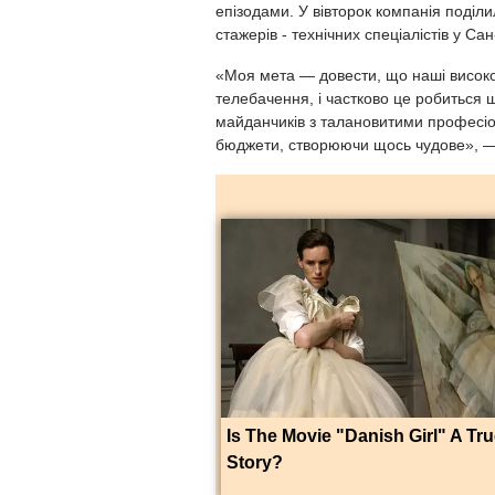
епізодами. У вівторок компанія поділ
стажерів - технічних спеціалістів у С
«Моя мета — довести, що наші високоя
телебачення, і частково це робиться 
майданчиків з талановитими професі
бюджети, створюючи щось чудове», —
Is The Movie "Danish Girl" A Tr
Story?