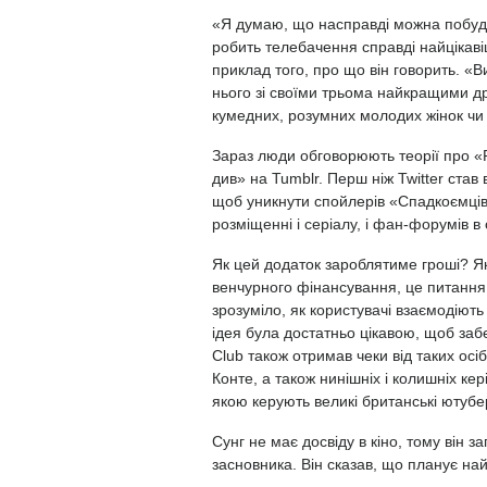
«Я думаю, що насправді можна побудув
робить телебачення справді найцікавіш
приклад того, про що він говорить. «В
нього зі своїми трьома найкращими д
кумедних, розумних молодих жінок чи г
Зараз люди обговорюють теорії про «
див» на Tumblr. Перш ніж Twitter став
щоб уникнути спойлерів «Спадкоємців»
розміщенні і серіалу, і фан-форумів в 
Як цей додаток зароблятиме гроші? Як 
венчурного фінансування, це питання
зрозуміло, як користувачі взаємодіют
ідея була достатньо цікавою, щоб заб
Club також отримав чеки від таких осі
Конте, а також нинішніх і колишніх кер
якою керують великі британські ютубе
Сунг не має досвіду в кіно, тому він з
засновника. Він сказав, що планує на