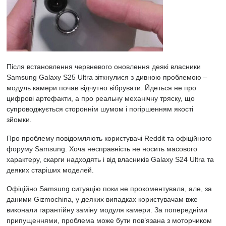
Після встановлення червневого оновлення деякі власники
Samsung Galaxy S25 Ultra зіткнулися з дивною проблемою –
модуль камери почав відчутно вібрувати. Йдеться не про
цифрові артефакти, а про реальну механічну тряску, що
супроводжується стороннім шумом і погіршенням якості
зйомки.
Про проблему повідомляють користувачі Reddit та офіційного
форуму Samsung. Хоча несправність не носить масового
характеру, скарги надходять і від власників Galaxy S24 Ultra та
деяких старіших моделей.
Офіційно Samsung ситуацію поки не прокоментувала, але, за
даними Gizmochina, у деяких випадках користувачам вже
виконали гарантійну заміну модуля камери. За попередніми
припущеннями, проблема може бути пов’язана з моторчиком