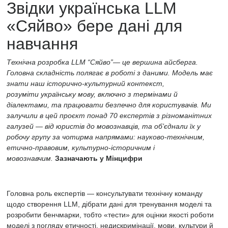
Звідки українська LLM
«Сяйво» бере дані для
навчання
Технічна розробка LLM “Сяйво”— це вершина айсберга.
Головна складність полягає в роботі з даними. Модель має
знати наш історично-культурний контекст,
розуміти українську мову, включно з термінами й
діалектами, та працювати безпечно для користувачів. Ми
залучили в цей проєкт понад 70 експертів з різноманітних
галузей — від юристів до мовознавців, та об’єднали їх у
робочу групу за чотирма напрямами: науково-технічним,
етично-правовим, культурно-історичним і
мовознавчим.
Зазначають у Мінцифри
Головна роль експертів — консультувати технічну команду
щодо створення LLM, дібрати дані для тренування моделі та
розробити бенчмарки, тобто
«тести» для оцінки якості роботи
моделі з погляду етичності, недискримінації,
мови, культури й