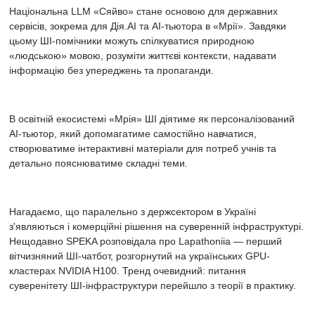
Національна LLM «Сяйво» стане основою для державних
сервісів, зокрема для Дія.АІ та АІ-тьютора в «Мрії». Завдяки
цьому ШІ-помічники можуть спілкуватися природною
«людською» мовою, розуміти життєві контексти, надавати
інформацію без упереджень та пропаганди.
В освітній екосистемі «Мрія» ШІ діятиме як персоналізований
AI-тьютор, який допомагатиме самостійно навчатися,
створюватиме інтерактивні матеріали для потреб учнів та
детально пояснюватиме складні теми.
Нагадаємо, що паралельно з держсектором в Україні
з'являються і комерційні рішення на суверенній інфраструктурі.
Нещодавно SPEKA розповідала про Lapathoniia — перший
вітчизняний ШІ-чатбот, розгорнутий на українських GPU-
кластерах NVIDIA H100. Тренд очевидний: питання
суверенітету ШІ-інфраструктури перейшло з теорії в практику.