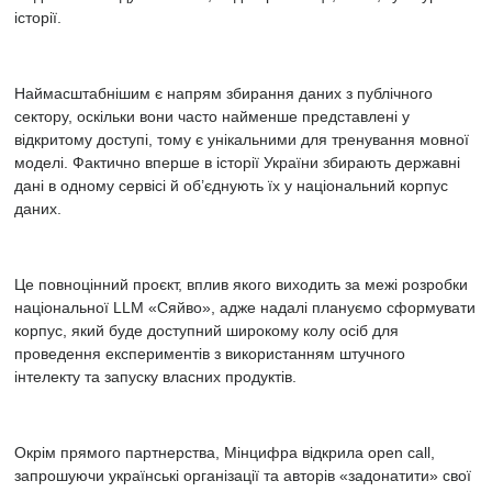
історії.
Щоб
Наймасштабнішим є напрям збирання даних з публічного
модель
сектору, оскільки вони часто найменше представлені у
мала
відкритому доступі, тому є унікальними для тренування мовної
ширшу
моделі. Фактично вперше в історії України збирають державні
вибірку
дані в одному сервісі й об’єднують їх у національний корпус
даних
даних.
і
краще
розуміла
Це повноцінний проєкт, вплив якого виходить за межі розробки
наш
національної
LLM «Сяйво», адже надалі плануємо сформувати
контекст, Мінцифра почала
корпус, який буде доступний широкому колу осіб для
процес
проведення експериментів з використанням штучного
збору
інтелекту та запуску власних продуктів.
даних
із
державних
Окрім прямого партнерства, Мінцифра відкрила open call,
органів,
запрошуючи українські організації та авторів «задонатити» свої
медіа,