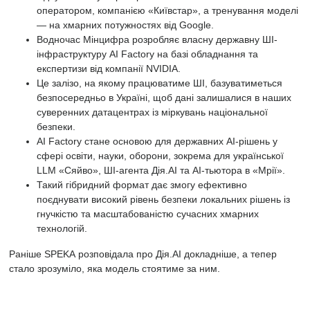
оператором, компанією
«Київстар», а тренування моделі
— на хмарних потужностях від Google.
Водночас Мінцифра розробляє власну державну ШІ-
інфраструктуру
AI Factory
на базі обладнання та
експертизи від компанії NVIDIA.
Це залізо, на якому працюватиме ШІ, базуватиметься
безпосередньо в Україні, щоб дані залишалися в наших
суверенних датацентрах із міркувань національної
безпеки.
AI Factory стане основою для державних АІ-рішень у
сфері освіти, науки, оборони, зокрема для української
LLM «Сяйво», ШІ-агента Дія.АІ та АІ-тьютора в «Мрії».
Такий гібридний формат дає змогу ефективно
поєднувати високий рівень безпеки локальних рішень із
гнучкістю та масштабованістю сучасних хмарних
технологій.
Раніше SPEKA розповідала про Дія.АІ докладніше, а тепер
стало зрозуміло, яка модель стоятиме за ним.