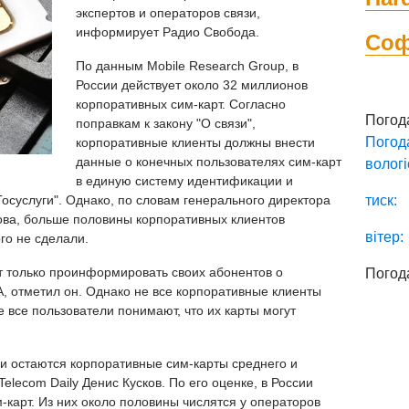
экспертов и операторов связи,
информирует Радио Свобода.
Со
По данным Mobile Research Group, в
России действует около 32 миллионов
корпоративных сим-карт. Согласно
Погод
поправкам к закону "О связи",
Погод
корпоративные клиенты должны внести
данные о конечных пользователях сим-карт
вологі
в единую систему идентификации и
осуслуги". Однако, по словам генерального директора
тиск:
ова, больше половины корпоративных клиентов
вітер:
го не сделали.
 только проинформировать своих абонентов о
Погод
, отметил он. Однако не все корпоративные клиенты
е все пользователи понимают, что их карты могут
и остаются корпоративные сим-карты среднего и
Telecom Daily Денис Кусков. По его оценке, в России
-карт. Из них около половины числятся у операторов