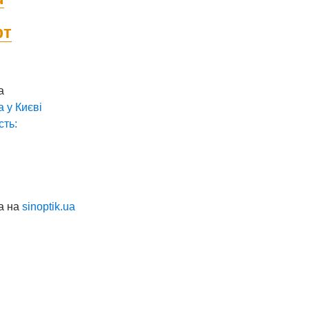
фт
а
а у
Києві
сть:
а на
sinoptik.ua