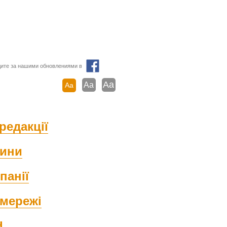
ите за нашими обновлениями в
Aa
Aa
Aa
редакції
ини
панії
мережі
d