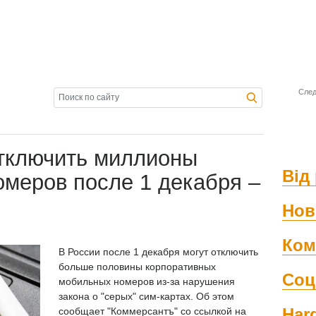
След
отключить миллионы
Від 
омеров после 1 декабря –
Нов
Ком
В России после 1 декабря могут отключить
больше половины корпоративных
Соц
мобильных номеров из-за нарушения
закона о "серых" сим-картах. Об этом
Har
сообщает "Коммерсантъ" со ссылкой на