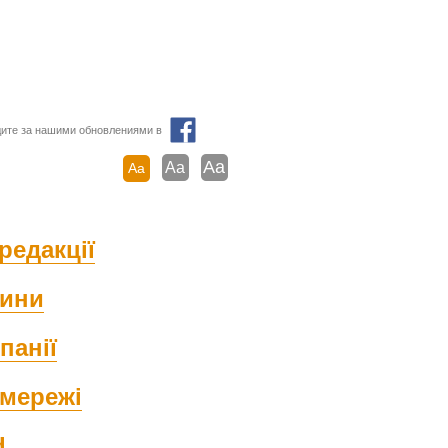
ите за нашими обновлениями в
Aa
Aa
Aa
редакції
ини
панії
мережі
d