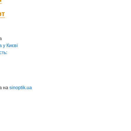
фт
а
а у
Києві
сть:
а на
sinoptik.ua