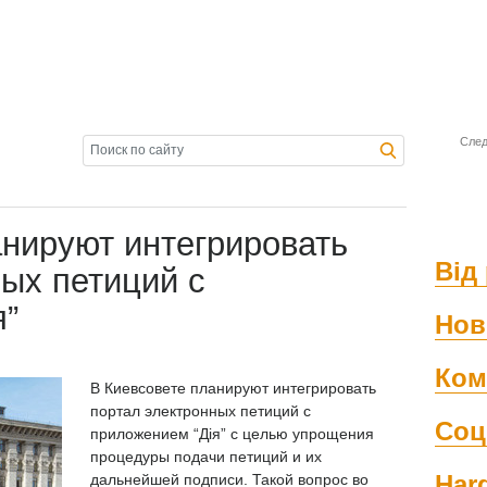
След
анируют интегрировать
Від 
ых петиций с
я”
Нов
Ком
В Киевсовете планируют интегрировать
портал электронных петиций с
Соц
приложением “Дія” с целью упрощения
процедуры подачи петиций и их
Har
дальнейшей подписи. Такой вопрос во