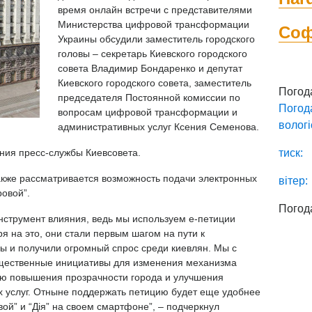
время онлайн встречи с представителями
Министерства цифровой трансформации
Со
Украины обсудили заместитель городского
головы – секретарь Киевского городского
совета Владимир Бондаренко и депутат
Киевского городского совета, заместитель
Погод
председателя Постоянной комиссии по
Погод
вопросам цифровой трансформации и
вологі
административных услуг Ксения Семенова.
ния пресс-службы Киевсовета.
тиск:
кже рассматривается возможность подачи электронных
вітер:
овой”.
Погод
нструмент влияния, ведь мы используем е-петиции
я на это, они стали первым шагом на пути к
ы и получили огромный спрос среди киевлян. Мы с
щественные инициативы для изменения механизма
ью повышения прозрачности города и улучшения
х услуг. Отныне поддержать петицию будет еще удобнее
й” и “Дія” на своем смартфоне”, – подчеркнул