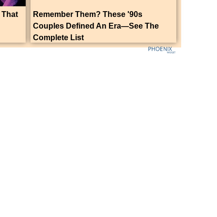
 That
Remember Them? These '90s
Couples Defined An Era—See The
Complete List