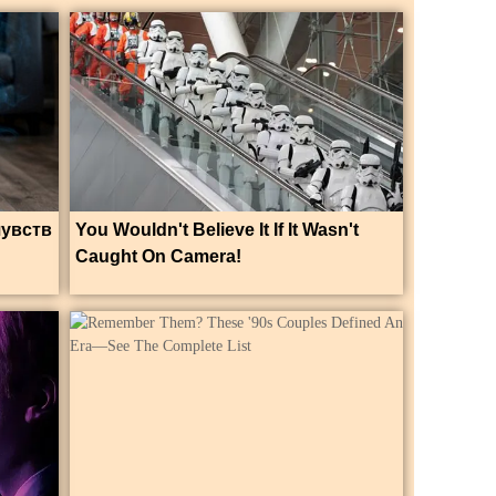
чувств
You Wouldn't Believe It If It Wasn't
Caught On Camera!