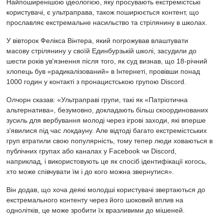
Найпоширенішою ідеологією, яку просувають екстремістські
користувачі, є ультраправа, також поширюється контент, що
прославляє екстремальне насильство та стрілянину в школах.
У вівторок Фелікса Вінтера, який погрожував влаштувати
масову стрілянину у своїй Единбурзькій школі, засудили до
шести років ув'язнення після того, як суд визнав, що 18-річний
хлопець був «радикалізований» в Інтернеті, провівши понад
1000 годин у контакті з пронацистською групою Discord.
Олчорн сказав: «Ультраправі групи, такі як «Патріотична
альтернатива», безумовно, докладають більш скоординованих
зусиль для вербування молоді через ігрові заходи, які вперше
з’явилися під час локдауну. Але відтоді багато екстремістських
груп втратили свою популярність, тому тепер люди ховаються в
публічних групах або каналах у Facebook чи Discord,
наприклад, і використовують це як спосіб ідентифікації когось,
хто може співчувати їм і до кого можна звернутися».
Він додав, що хоча деякі молодші користувачі звертаються до
екстремального контенту через його шоковий вплив на
однолітків, це може зробити їх вразливими до мішеней.