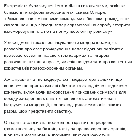
Екстремісти були змушені стати більш витонченими, оскільки
більшість платформ заборонили їх, сказав Олчорн.
«Розмовляючи з місцевими командами з безпеки громад, вони
сказали нам, що підходи тепер спрямовані на спробу створити
взаєморозуміння, а не на пряму ідеологічну рекламу».
У дослідженні також поспілкувалися з модераторами, які
розповіли про своє розчарування непослідовною політикою
правозастосування на своїх платформах та тягарем
розв'язання питання про те, чи слід повідомляти про контент чи
користувачів правоохоронним органам.
Хоча ігровий чат не модерується, модератори заявили, що
вони все ще приголомшені обсягом та складністю шкідливого
контенту, включаючи використання прихованих символів для
обходу заборонених слів, які виявляють автоматизовані
інструменти модерації, наприклад, рядок символів, зшитих
разом, щоб представити свастику.
Олчорн наголосив на необхідності критичної цифрової
грамотності як для батьків, так і для правоохоронних органів,
щоб вони могли краще зрозуміти, як функціонують ці