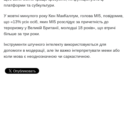
платформи та субкультури.
У жовтні минулого року Кен МакКаллум, голова MI5, повідомив,
що «13% усіх осіб, яких MI5 розслідує за причетність до
тероризму у Великій Британії, молодші 18 років», що втричі
більше за три роки.
Інструменти штучного інтелекту використовуються для
допомоги в модерації, але їм важко інтерпретувати меми або
коли мова є неоднозначною чи саркастичною.