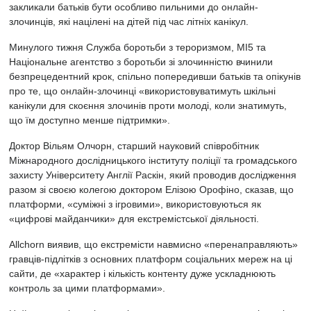
закликали батьків бути особливо пильними до онлайн-
злочинців, які націлені на дітей під час літніх канікул.
Минулого тижня Служба боротьби з тероризмом, MI5 та
Національне агентство з боротьби зі злочинністю вчинили
безпрецедентний крок, спільно попередивши батьків та опікунів
про те, що онлайн-злочинці «використовуватимуть шкільні
канікули для скоєння злочинів проти молоді, коли знатимуть,
що їм доступно менше підтримки».
Доктор Вільям Олчорн, старший науковий співробітник
Міжнародного дослідницького інституту поліції та громадського
захисту Університету Англії Раскін, який проводив дослідження
разом зі своєю колегою доктором Елізою Орофіно, сказав, що
платформи, «суміжні з ігровими», використовуються як
«цифрові майданчики» для екстремістської діяльності.
Allchorn виявив, що екстремісти навмисно «перенаправляють»
гравців-підлітків з основних платформ соціальних мереж на ці
сайти, де «характер і кількість контенту дуже ускладнюють
контроль за цими платформами».