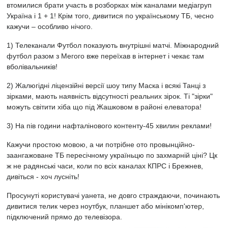
втомилися брати участь в розборках між каналами медіагруп
Україна і 1 + 1! Крім того, дивитися по українському ТБ, чесно
кажучи – особливо нічого.
1) Телеканали Футбол показують внутрішні матчі. Міжнародний
футбол разом з Мегого вже переїхав в інтернет і чекає там
вболівальників!
2) Жалюгідні ліцензійні версії шоу типу Маска і всякі Танці з
зірками, мають наявність відсутності реальних зірок. Ті "зірки"
можуть світити хіба що під Жашковом в районі елеватора!
3) На пів години нафталінового контенту-45 хвилин реклами!
Кажучи простою мовою, а чи потрібне ото провынційно-
заангажоване ТБ пересічному україньцю по захмарній ціні? Цк
ж не радянські часи, коли по всіх каналах КПРС і Брежнев,
дивіться - хоч лусніть!
Просунуті користувачі уанета, не довго страждаючи, починають
дивитися телик через ноутбук, планшет або мінікомп'ютер,
підключений прямо до телевізора.