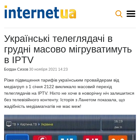
Українські телеглядачі в
грудні масово мігруватимуть
в IPTV
Богдан Сизов
30 ноября 2021 14:23
Різке підвищення тарифів українським провайдерам від
медіагруп з 1 січня 2122 викликало масовий перехід
телеглядачів на IPTV. Ніхто не хоче в новорічну ніч залишитися
без телевізійного контенту. Історія з Ланетом показала, що
жадібність медіамагнатів не має меж!