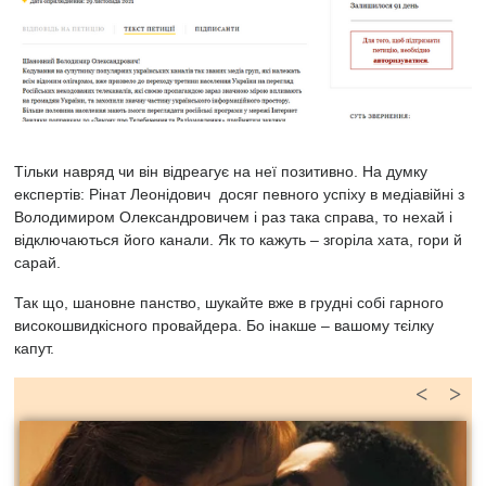
Тільки навряд чи він відреагує на неї позитивно. На думку
експертів: Рінат Леонідович досяг певного успіху в медіавійні з
Володимиром Олександровичем і раз така справа, то нехай і
відключаються його канали. Як то кажуть – згоріла хата, гори й
сарай.
Так що, шановне панство, шукайте вже в грудні собі гарного
високошвидкісного провайдера. Бо інакше – вашому тєілку
капут.
<
>