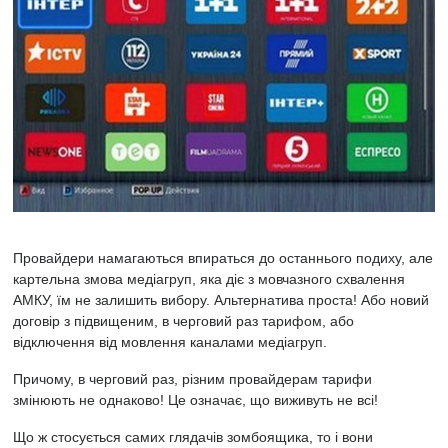
Провайдери намагаються впираться до останнього подиху, але
картельна змова медіагруп, яка діє з мовчазного схвалення
АМКУ, їм не залишить вибору. Альтернатива проста! Або новий
договір з підвищеним, в черговий раз тарифом, або
відключення від мовлення каналами медіагруп.
Причому, в черговий раз, різним провайдерам тарифи
змінюють не однаково! Це означає, що виживуть не всі!
Що ж стосується самих глядачів зомбоящика, то і вони