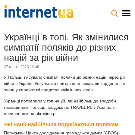
Українці в топі. Як змінилися
симпатії поляків до різних
націй за рік війни
27 марта 2023 12:48
У Польщі з'ясували симпатії поляків до різних націй через рік
війни в Україні. Результати опитування показали кардинальні
зміни у сприйнятті представників інших країн.
Українці потрапили у топ націй, які найбільш до вподоби
громадянам Польщі, повідомляє
TRAVEL РБК-Україна
з
посиланням на
ukrayina.pl.
Які нації найбільше подобаються полякам
Польський Центр дослідження громадської думки (CBOS)