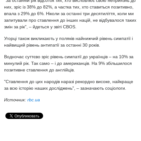
"За останній рік відсоток тих, хто висловлює свою неприязнь до
них, зріс із 38% до 82%, а частка тих, хто ставиться позитивно,
впала з 29% до 6%. Ніколи за останні три десятиліття, коли ми
запитували про ставлення до інших націй, не відбувалося таких
змін за рік", – йдеться у звіті CBOS.
Угорці також викликають у поляків найнижчий рівень симпатії і
найвищий рівень антипатії за останні 30 років.
Водночас суттєво зріс рівень симпатії до українців – на 10% за
минулий рік. Так само – і до американців. На 9% збільшилося
позитивне ставлення до англійців.
"Ставлення до цих народів наразі рекордно високе, найкраще
за всю історію наших досліджень", – зазначають соціологи.
Источник:
rbc.ua