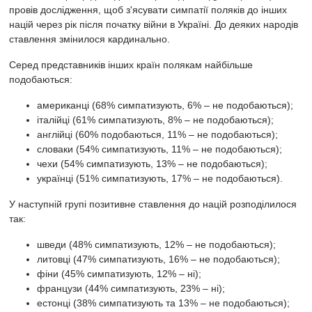
провів дослідження, щоб з'ясувати симпатії поляків до інших
націй через рік після початку війни в Україні. До деяких народів
ставлення змінилося кардинально.
Серед представників інших країн полякам найбільше
подобаються:
американці (68% симпатизують, 6% – не подобаються);
італійці (61% симпатизують, 8% – не подобаються);
англійці (60% подобаються, 11% – не подобаються);
словаки (54% симпатизують, 11% – не подобаються);
чехи (54% симпатизують, 13% – не подобаються);
українці (51% симпатизують, 17% – не подобаються).
У наступній групі позитивне ставлення до націй розподілилося
так:
шведи (48% симпатизують, 12% – не подобаються);
литовці (47% симпатизують, 16% – не подобаються);
фіни (45% симпатизують, 12% – ні);
французи (44% симпатизують, 23% – ні);
естонці (38% симпатизують та 13% – не подобаються);