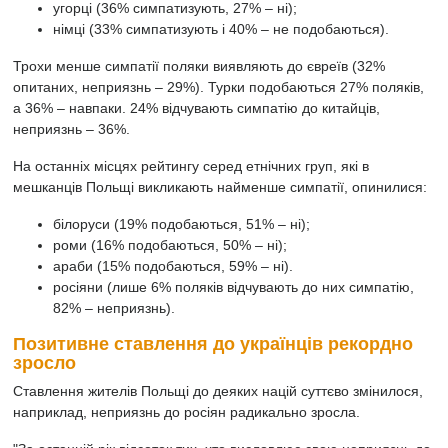
угорці (36% симпатизують, 27% – ні);
німці (33% симпатизують і 40% – не подобаються).
Трохи менше симпатії поляки виявляють до євреїв (32%
опитаних, неприязнь – 29%). Турки подобаються 27% поляків,
а 36% – навпаки. 24% відчувають симпатію до китайців,
неприязнь – 36%.
На останніх місцях рейтингу серед етнічних груп, які в
мешканців Польщі викликають найменше симпатії, опинилися:
білоруси (19% подобаються, 51% – ні);
роми (16% подобаються, 50% – ні);
араби (15% подобаються, 59% – ні).
росіяни (лише 6% поляків відчувають до них симпатію,
82% – неприязнь).
Позитивне ставлення до українців рекордно
зросло
Ставлення жителів Польщі до деяких націй суттєво змінилося,
наприклад, неприязнь до росіян радикально зросла.