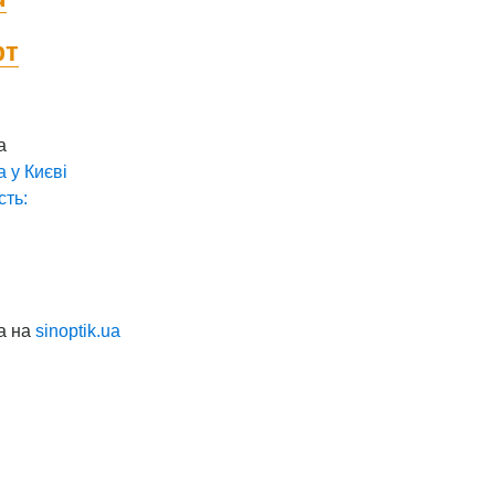
фт
а
а у
Києві
сть:
а на
sinoptik.ua