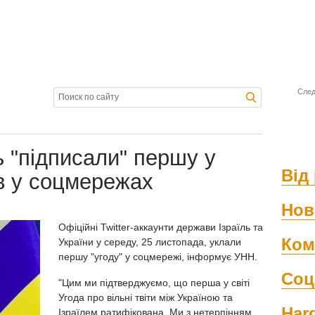
След
ь "підписали" першу у
Від 
ав у соцмережах
Нов
Офіційні Twitter-аккаунти держави Ізраїль та
Ком
України у середу, 25 листопада, уклали
першу "угоду" у соцмережі, інформує УНН.
Соц
"Цим ми підтверджуємо, що перша у світі
Угода про вільні твіти між Україною та
Har
Ізраїлем ратифікована. Ми з нетерпінням