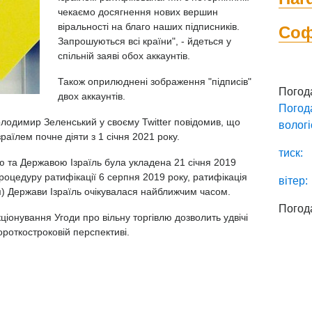
чекаємо досягнення нових вершин
віральності на благо наших підписників.
Со
Запрошуються всі країни", - йдеться у
спільній заяві обох аккаунтів.
Також оприлюднені зображення "підписів"
Погод
двох аккаунтів.
Погод
лодимир Зеленський у своєму Twitter повідомив, що
вологі
зраїлем почне діяти з 1 січня 2021 року.
тиск:
ою та Державою Ізраїль була укладена 21 січня 2019
роцедуру ратифікації 6 серпня 2019 року, ратифікація
вітер:
 Держави Ізраїль очікувалася найближчим часом.
Погод
ціонування Угоди про вільну торгівлю дозволить удвічі
ороткостроковій перспективі.