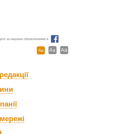
ите за нашими обновлениями в
Aa
Aa
Aa
редакції
ини
панії
мережі
d