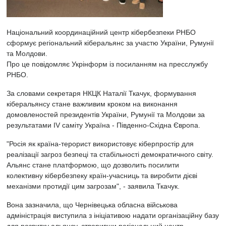
Національний координаційний центр кібербезпеки РНБО
сформує регіональний кіберальянс за участю України, Румунії
та Молдови.
Про це повідомляє Укрінформ із посиланням на пресслужбу
РНБО.
За словами секретаря НКЦК Наталії Ткачук, формування
кіберальянсу стане важливим кроком на виконання
домовленостей президентів України, Румунії та Молдови за
результатами IV саміту Україна - Південно-Східна Європа.
"Росія як країна-терорист використовує кіберпростір для
реалізації загроз безпеці та стабільності демократичного світу.
Альянс стане платформою, що дозволить посилити
колективну кібербезпеку країн-учасниць та виробити дієві
механізми протидії цим загрозам", - заявила Ткачук.
Вона зазначила, що Чернівецька обласна військова
адміністрація виступила з ініціативою надати організаційну базу