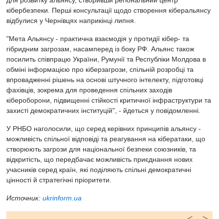
для розвитку альянсу, створивши регіональний центр
кібербезпеки. Перші консультації щодо створення кіберальянсу
відбулися у Чернівцях наприкінці липня.
"Мета Альянсу - практична взаємодія у протидії кібер- та
гібридним загрозам, насамперед із боку РФ. Альянс також
посилить співпрацю України, Румунії та Республіки Молдова в
обміні інформацією про кіберзагрози, спільній розробці та
впровадженні рішень на основі штучного інтелекту, підготовці
фахівців, зокрема для проведення спільних заходів
кібероборони, підвищенні стійкості критичної інфраструктури та
захисті демократичних інституцій", - йдеться у повідомленні.
У РНБО наголосили, що серед керівних принципів альянсу -
можливість спільної відповіді та реагування на кібератаки, що
створюють загрози для національної безпеки союзників, та
відкритість, що передбачає можливість приєднання нових
учасників серед країн, які поділяють спільні демократичні
цінності й стратегічні пріоритети.
Источник:
ukrinform.ua
<
>