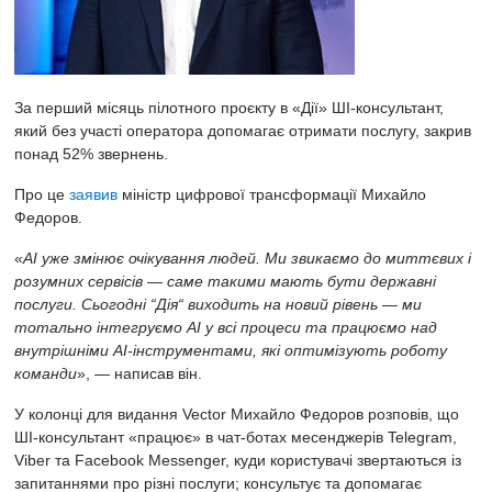
За перший місяць пілотного проєкту в «Дії» ШІ-консультант,
який без участі оператора допомагає отримати послугу, закрив
понад 52% звернень.
Про це
заявив
міністр цифрової трансформації Михайло
Федоров.
«
AI уже змінює очікування людей. Ми звикаємо до миттєвих і
розумних сервісів — саме такими мають бути державні
послуги. Сьогодні “Дія“ виходить на новий рівень — ми
тотально інтегруємо АІ у всі процеси та працюємо над
внутрішніми AI-інструментами, які оптимізують роботу
команди
», — написав він.
У колонці для видання Vector Михайло Федоров розповів, що
ШІ-консультант «працює» в чат-ботах месенджерів Telegram,
Viber та Facebook Messenger, куди користувачі звертаються із
запитаннями про різні послуги; консультує та допомагає