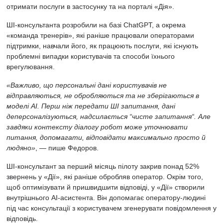
отримати послуги в застосунку та на порталі «Дія».
ШІ-консультанта розробили на базі ChatGPT, а окрема
«команда тренерів», які раніше працювали операторами
підтримки, навчали його, як працюють послуги, які існують
проблемні випадки користувачів та способи їхнього
врегулювання.
«Важливо, що персональні дані користувачів не
відправляються, не обробляються та не зберігаються в
моделі AI. Перш ніж передати ШІ запитання, дані
деперсоналізуються, надсилається “чисте запитання“. Але
завдяки контексту діалогу робот може уточнювати
питання, допомагати, відповідати максимально просто й
людяно»
, — пише Федоров.
ШІ-консультант за перший місяць пілоту закрив понад 52%
звернень у «Дії», які раніше обробляв оператор. Окрім того,
щоб оптимізувати й пришвидшити відповіді, у «Дії» створили
внутрішнього AI-асистента. Він допомагає оператору-людині
під час консультації з користувачем згенерувати повідомлення у
відповідь.