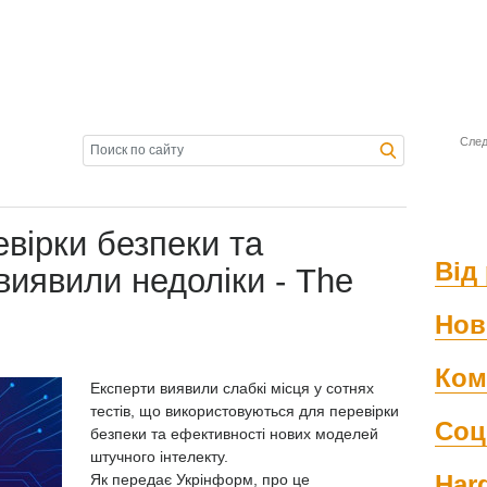
След
евірки безпеки та
Від 
виявили недоліки - The
Нов
Ком
Експерти виявили слабкі місця у сотнях
тестів, що використовуються для перевірки
Соц
безпеки та ефективності нових моделей
штучного інтелекту.
Har
Як передає Укрінформ, про це