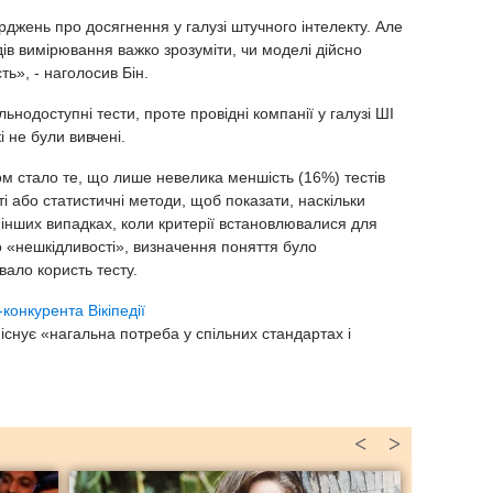
рджень про досягнення у галузі штучного інтелекту. Але
дів вимірювання важко зрозуміти, чи моделі дійсно
ь», - наголосив Бін.
нодоступні тести, проте провідні компанії у галузі ШІ
і не були вивчені.
м стало те, що лише невелика меншість (16%) тестів
і або статистичні методи, щоб показати, наскільки
 інших випадках, коли критерії встановлювалися для
о «нешкідливості», визначення поняття було
ало користь тесту.
конкурента Вікіпедії
існує «нагальна потреба у спільних стандартах і
<
>