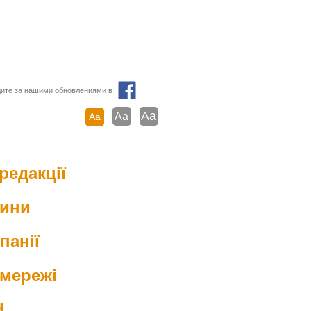
ите за нашими обновлениями в
Aa
Aa
Aa
редакції
ини
панії
мережі
d