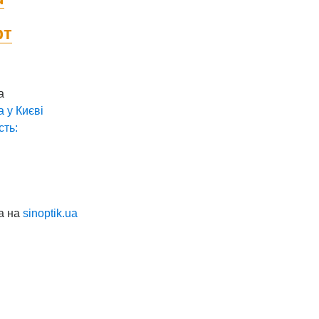
фт
а
а у
Києві
сть:
а на
sinoptik.ua