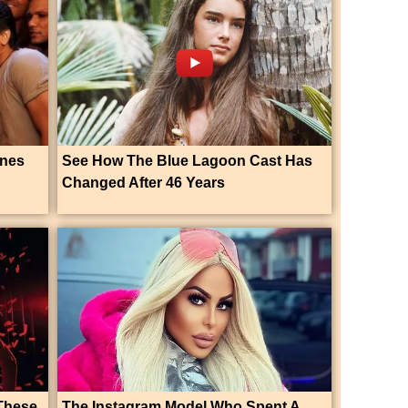
enes
See How The Blue Lagoon Cast Has
Changed After 46 Years
These
The Instagram Model Who Spent A