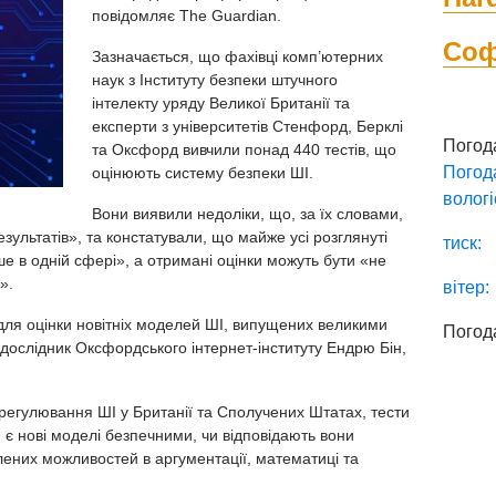
повідомляє The Guardian.
Со
Зазначається, що фахівці комп’ютерних
наук з Інституту безпеки
штучного
інтелекту
уряду Великої Британії та
експерти з університетів Стенфорд, Берклі
Погод
та Оксфорд вивчили понад 440 тестів, що
Погод
оцінюють систему безпеки ШІ.
вологі
Вони виявили недоліки, що, за їх словами,
зультатів», та констатували, що майже усі розглянуті
тиск:
 в одній сфері», а отримані оцінки можуть бути «не
».
вітер:
 для оцінки новітніх моделей ШІ, випущених великими
Погод
дослідник Оксфордського інтернет-інституту Ендрю Бін,
 регулювання ШІ у Британії та Сполучених Штатах, тести
 є нові моделі безпечними, чи відповідають вони
лених можливостей в аргументації, математиці та