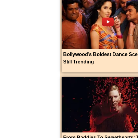
Bollywood’s Boldest Dance Sc
Still Trending
From Baddies To Sweethearts: 