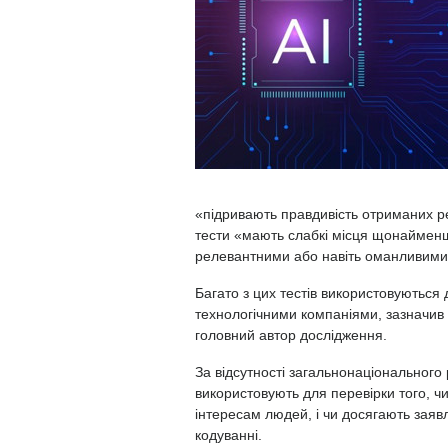
«підривають правдивість отриманих ре
тести «мають слабкі місця щонайменше
релевантними або навіть оманливими
Багато з цих тестів використовуються
технологічними компаніями, зазначив 
головний автор дослідження.
За відсутності загальнонаціонального
використовують для перевірки того, чи
інтересам людей, і чи досягають заяв
кодуванні.