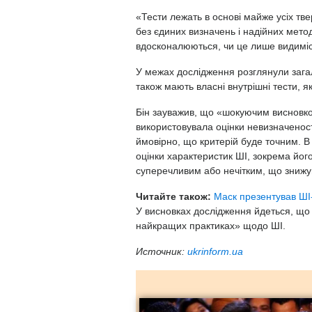
«Тести лежать в основі майже усіх тве
без єдиних визначень і надійних мето
вдосконалюються, чи це лише видиміст
У межах дослідження розглянули загаль
також мають власні внутрішні тести, як
Бін зауважив, що «шокуючим висновко
використовувала оцінки невизначеност
ймовірно, що критерій буде точним. В
оцінки характеристик ШІ, зокрема йог
суперечливим або нечітким, що знижув
Читайте також:
Маск презентував ШІ-
У висновках дослідження йдеться, що 
найкращих практиках» щодо ШІ.
Источник:
ukrinform.ua