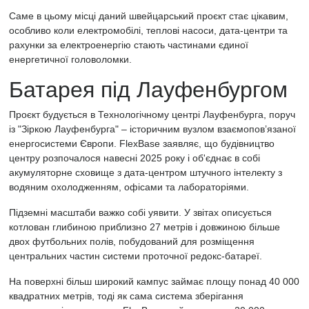
Саме в цьому місці даний швейцарський проєкт стає цікавим,
особливо коли електромобілі, теплові насоси, дата-центри та
рахунки за електроенергію стають частинами єдиної
енергетичної головоломки.
Батарея під Лауфенбургом
Проєкт будується в Технологічному центрі Лауфенбурга, поруч
із "Зіркою Лауфенбурга" – історичним вузлом взаємопов’язаної
енергосистеми Європи. FlexBase заявляє, що будівництво
центру розпочалося навесні 2025 року і об'єднає в собі
акумуляторне сховище з дата-центром штучного інтелекту з
водяним охолодженням, офісами та лабораторіями.
Підземні масштаби важко собі уявити. У звітах описується
котлован глибиною приблизно 27 метрів і довжиною більше
двох футбольних полів, побудований для розміщення
центральних частин системи проточної редокс-батареї.
На поверхні більш широкий кампус займає площу понад 40 000
квадратних метрів, тоді як сама система зберігання