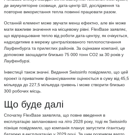
де акумуляторне сховище, дата-центр ШІ, дослідження та
повторне використання тепла повинні працювати разом.
Останній елемент може звучати менш ефектно, але він може
мати важливе значення на місцевому рівні. FlexBase заявляє,
що відпрацьоване тепло від роботи дата-центру, як очікується,
надходитиме в мережу централізованого теплопостачання
Лауфенбурга та прилеглих районів. За оцінками компанії, це
допоможе заощадити близько 75 000 тонн CO2 за 30 років у
Лауфенбурзі.
Інвестиції також значні. Видання Swissinfo повідомило, що цей
проект із приватним фінансуванням оцінюється в суму від 45,5
мільярда до 227,5 мільярда гривень і може створити близько
300 робочих місць.
Що буде далі
Спочатку FlexBase заявляла, що повне введення в
експлуатацію заплановано на літо 2028 року, тоді як Swissinfo
пізніше повідомило, що компанія планує запустити гігантську
батарею в експлуатацію у 2029 році. За цим розривом варто