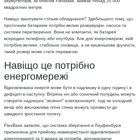
акумуляторів, за описом FlexBase, займає понад 20 000
квадратних метрів.
Навіщо закопувати стільки обладнання? Здебільшого тому, що
проточним батареям потрібні великі резервуари, насоси та
системи перетворення. Вони не компактні, як батарея
всередині телефону або ноутбука. Але для енергомережі, якій
потрібне велике, стабільне сховище, а не кишенькова зручність,
такий розмір може стати перевагою.
Навіщо це потрібно
енергомережі
Відновлювана енергія може бути в надлишку в одну годину і в
дефіциті в наступну. Вітряна ніч або сонячний полудень можуть
створити надлишок "зеленої" електроенергії, тоді як холодний
вечір або виснажлива літня спека можуть призвести до
швидкого зростання попиту.
FlexBase заявляє, що система зберігання в Лауфенбурзі
призначена для прийому невикористаної відновлюваної
електроенергії та її видачі за потреби, допомагаючи