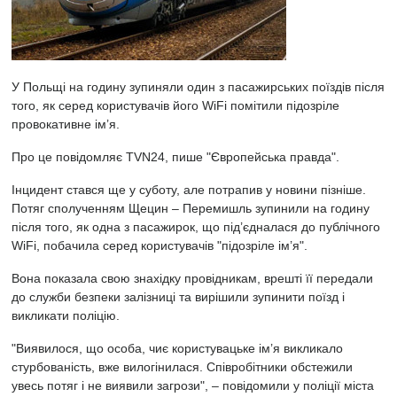
У Польщі на годину зупиняли один з пасажирських поїздів після
того, як серед користувачів його WiFi помітили підозріле
провокативне ім’я.
Про це повідомляє
TVN24, пише "Європейська правда".
Інцидент стався ще у суботу, але потрапив у новини пізніше.
Потяг сполученням Щецин – Перемишль зупинили на годину
після того, як одна з пасажирок, що під’єдналася до публічного
WiFi, побачила серед користувачів "підозріле ім’я".
Вона показала свою знахідку провідникам, врешті її передали
до служби безпеки залізниці та вирішили зупинити поїзд і
викликати поліцію.
"Виявилося, що особа, чиє користувацьке ім’я викликало
стурбованість, вже вилогінилася. Співробітники обстежили
увесь потяг і не виявили загрози", – повідомили у поліції міста