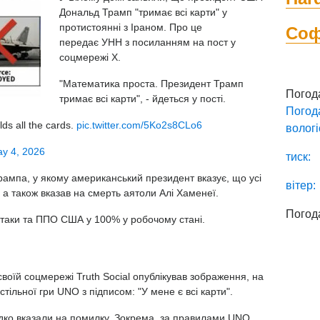
Дональд Трамп "тримає всі карти" у
протистоянні з Іраном. Про це
Со
передає УНН
з посиланням на пост у
соцмережі Х.
"Математика проста. Президент Трамп
Погод
тримає всі карти", - йдеться у пості.
Погод
ds all the cards.
pic.twitter.com/5Ko2s8CLo6
вологі
y 4, 2026
тиск:
Трампа, у якому американський президент вказує, що усі
вітер:
, а також вказав на смерть аятоли Алі Хаменеї.
Погод
літаки та ППО США у 100% у робочому стані.
воїй соцмережі Truth Social опублікував зображення, на
астільної гри UNO з підписом: "У мене є всі карти".
дко вказали на помилку. Зокрема, за правилами UNO