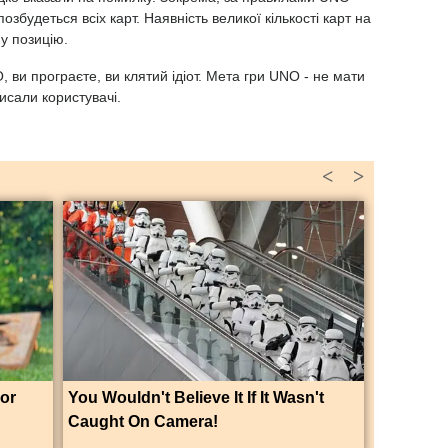
збудеться всіх карт. Наявність великої кількості карт на
у позицію.
O, ви програєте, ви клятий ідіот. Мета гри UNO - не мати
 писали користувачі.
<
>
For
You Wouldn't Believe It If It Wasn't
Caught On Camera!