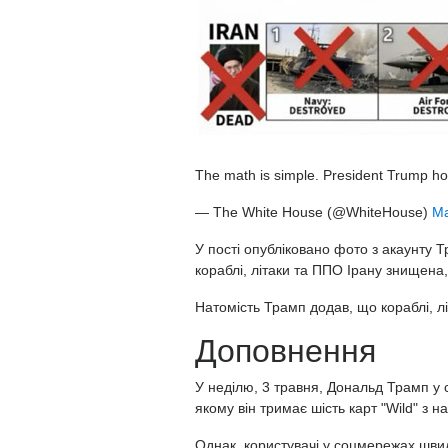
The math is simple. President Trump hol
— The White House (@WhiteHouse)
Ma
У пості опубліковано фото з акаунту 
кораблі, літаки та ППО Ірану знищена
Натомість Трамп додав, що кораблі, 
Доповнення
У неділю, 3 травня, Дональд Трамп у с
якому він тримає шість карт "Wild" з н
Однак, користувачі у соцмережах шви