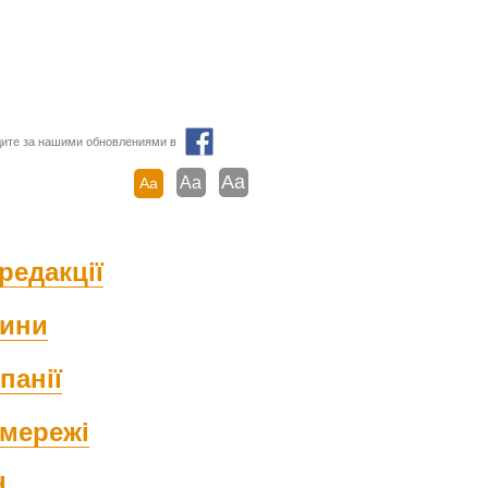
ите за нашими обновлениями в
Aa
Aa
Aa
редакції
ини
панії
мережі
d