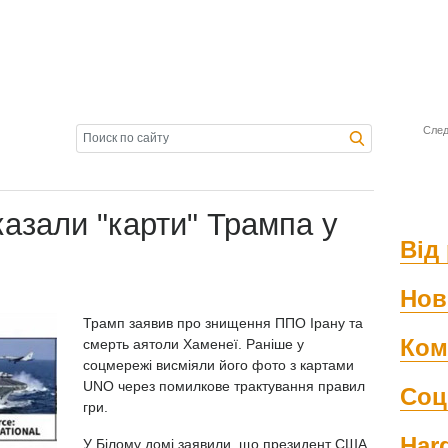
След
казали "карти" Трампа у
Від 
Нов
Трамп заявив про знищення ППО Ірану та
Ком
смерть аятоли Хаменеї. Раніше у
соцмережі висміяли його фото з картами
UNO через помилкове трактування правил
Соц
гри.
Har
У Білому домі заявили, що президент США