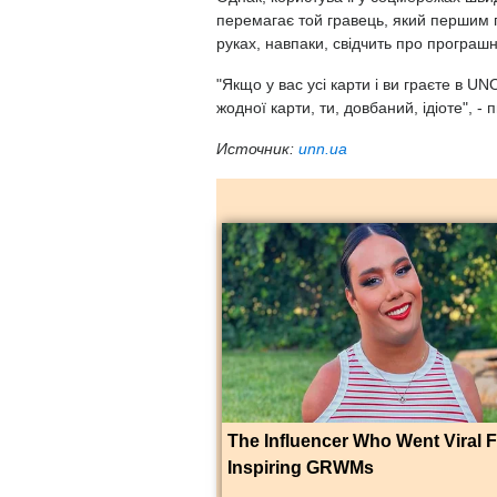
перемагає той гравець, який першим по
руках, навпаки, свідчить про програшн
"Якщо у вас усі карти і ви граєте в UN
жодної карти, ти, довбаний, ідіоте", -
Источник:
unn.ua
The Influencer Who Went Viral 
Inspiring GRWMs