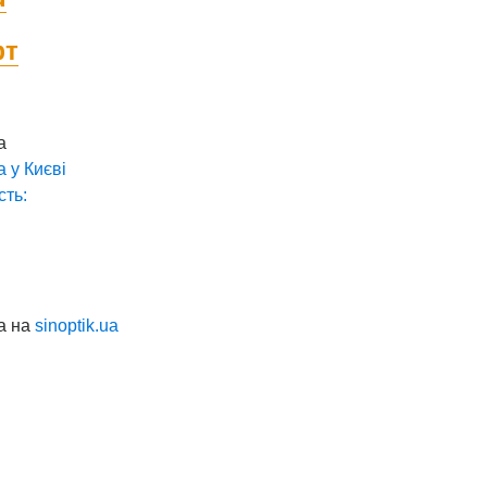
фт
а
а у
Києві
сть:
а на
sinoptik.ua