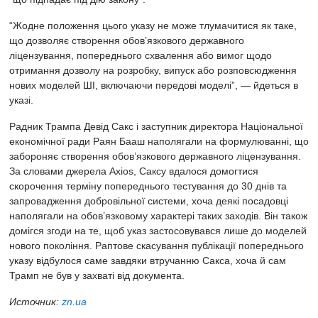
“Жодне положення цього указу не може тлумачитися як таке,
що дозволяє створення обов’язкового державного
ліцензування, попереднього схвалення або вимог щодо
отримання дозволу на розробку, випуск або розповсюдження
нових моделей ШІ, включаючи передові моделі”, — йдеться в
указі.
Радник Трампа Девід Сакс і заступник директора Національної
економічної ради Раян Бааш наполягали на формулюванні, що
забороняє створення обов’язкового державного ліцензування.
За словами джерела Axios, Саксу вдалося домогтися
скорочення терміну попереднього тестування до 30 днів та
запровадження добровільної системи, хоча деякі посадовці
наполягали на обов’язковому характері таких заходів. Він також
домігся згоди на те, щоб указ застосовувався лише до моделей
нового покоління. Раптове скасування публікації попереднього
указу відбулося саме завдяки втручанню Сакса, хоча й сам
Трамп не був у захваті від документа.
Источник:
zn.ua