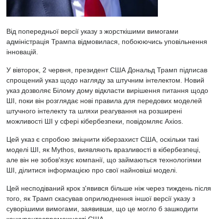
Від попередньої версії указу з жорсткішими вимогами
адміністрація Трампа відмовилася, побоюючись уповільнення
інновацій.
У вівторок, 2 червня,
президент США
Дональд Трамп підписав
спрощений указ щодо нагляду за штучним інтелектом. Новий
указ дозволяє Білому дому відкласти вирішення питання щодо
ШІ, поки він розглядає нові правила для передових моделей
штучного інтелекту та шляхи реагування на розширені
можливості ШІ у сфері кібербезпеки, повідомляє
Axios.
Цей указ є спробою зміцнити кіберзахист США, оскільки такі
моделі ШІ, як Mythos, виявляють вразливості в кібербезпеці,
але він не зобов'язує компанії, що займаються технологіями
ШІ, ділитися інформацією про свої найновіші моделі.
Цей несподіваний крок з'явився більше ніж через тиждень після
того, як Трамп
скасував оприлюднення
іншої версії указу з
суворішими вимогами, заявивши, що це могло б зашкодити