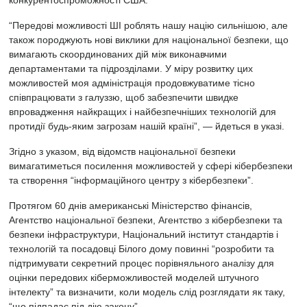
конкурентоспроможності США.
“Передові можливості ШІ роблять нашу націю сильнішою, але
також породжують нові виклики для національної безпеки, що
вимагають скоординованих дій між виконавчими
департаментами та підрозділами. У міру розвитку цих
можливостей моя адміністрація продовжуватиме тісно
співпрацювати з галуззю, щоб забезпечити швидке
впровадження найкращих і найбезпечніших технологій для
протидії будь-яким загрозам нашій країні”, — йдеться в указі.
Згідно з указом, від відомств національної безпеки
вимагатиметься посилення можливостей у сфері кібербезпеки
та створення “інформаційного центру з кібербезпеки”.
Протягом 60 днів американські Міністерство фінансів,
Агентство національної безпеки, Агентство з кібербезпеки та
безпеки інфраструктури, Національний інститут стандартів і
технологій та посадовці Білого дому повинні “розробити та
підтримувати секретний процес порівняльного аналізу для
оцінки передових кіберможливостей моделей штучного
інтелекту” та визначити, коли модель слід розглядати як таку,
“що підпадає під дію закону”.