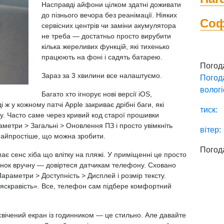
Насправді айфони цілком здатні доживати
до пізнього вечора без реанімації. Ніяких
Со
сервісних центрів чи заміни акумулятора
не треба — достатньо просто вирубити
кілька жереливих функцій, які тихенько
працюють на фоні і садять батарею.
Погод
Зараз за 3 хвилини все налаштуємо.
Погод
вологі
Багато хто ігнорує нові версії iOS,
ж у кожному патчі Apple закриває дрібні баги, які
тиск:
. Часто саме через кривий код старої прошивки
раметри > Загальні > Оновлення ПЗ і просто увімкніть
вітер:
найпростіше, що можна зробити.
Погод
ає сенс хіба що влітку на пляжі. У приміщенні це просто
зунок вручну — довіртеся датчикам телефону. Сховано
раметри > Доступність > Дисплей і розмір тексту.
ояскравість». Все, телефон сам підбере комфортний
дсвічений екран із годинником — це стильно. Але давайте