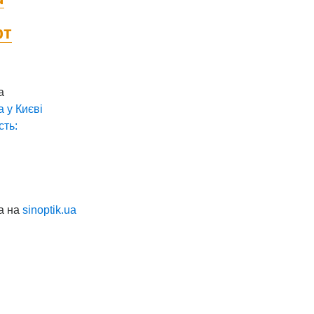
фт
а
а у
Києві
сть:
а на
sinoptik.ua