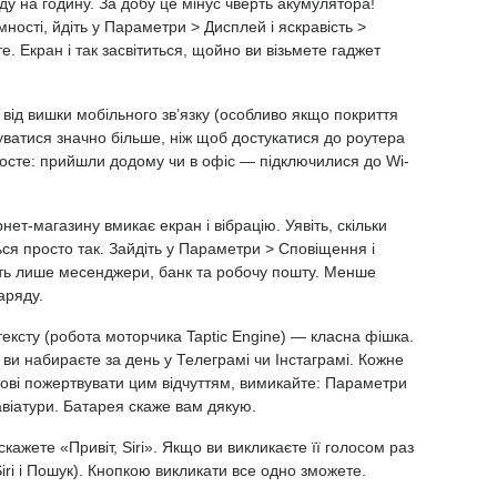
ду на годину. За добу це мінус чверть акумулятора!
ності, йдіть у Параметри > Дисплей і яскравість >
е. Екран і так засвітиться, щойно ви візьмете гаджет
 від вишки мобільного зв’язку
(
особливо якщо покриття
ватися значно більше, ніж щоб достукатися до роутера
росте: прийшли додому чи в офіс — підключилися до Wi-
нет-магазину вмикає екран і вібрацію. Уявіть, скільки
ся просто так. Зайдіть у Параметри > Сповіщення і
іть лише месенджери, банк та робочу пошту. Менше
аряду.
тексту
(
робота моторчика Taptic Engine) — класна фішка.
 ви набираєте за день у Телеграмі чи Інстаграмі. Кожне
ові пожертвувати цим відчуттям, вимикайте: Параметри
лавіатури. Батарея скаже вам дякую.
 скажете
«
Привіт, Siri». Якщо ви викликаєте її голосом раз
iri і Пошук). Кнопкою викликати все одно зможете.