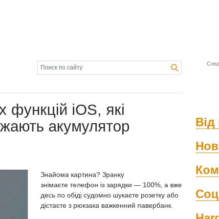
След
 функцій iOS, які
Від 
джають акумулятор
Нов
Ком
Знайома картина? Зранку
знімаєте
телефон із зарядки
— 100%, а вже
Соц
десь по обіді судомно шукаєте розетку або
дістаєте з рюкзака важкенний павербанк.
Har