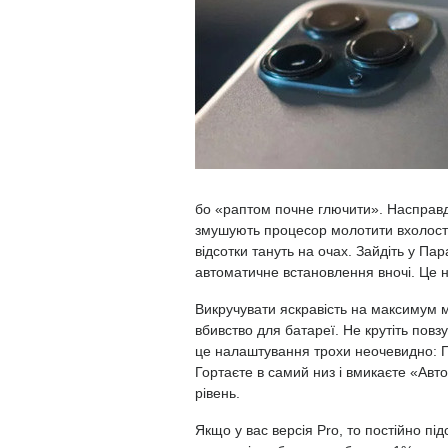
бо «раптом почне глючити». Насправді 
змушують процесор молотити вхолосту
відсотки тануть на очах. Зайдіть у Па
автоматичне встановлення вночі. Це 
Викручувати яскравість на максимум м
вбивство для батареї. Не крутіть пов
це налаштування трохи неочевидно: Па
Гортаєте в самий низ і вмикаєте «Авт
рівень.
Якщо у вас версія Pro, то постійно пі