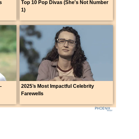
s
Top 10 Pop Divas (She's Not Number
1)
—
2025’s Most Impactful Celebrity
Farewells