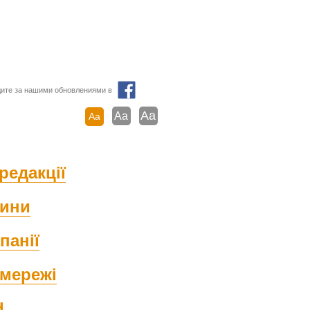
ите за нашими обновлениями в
Aa
Aa
Aa
редакції
ини
панії
мережі
d