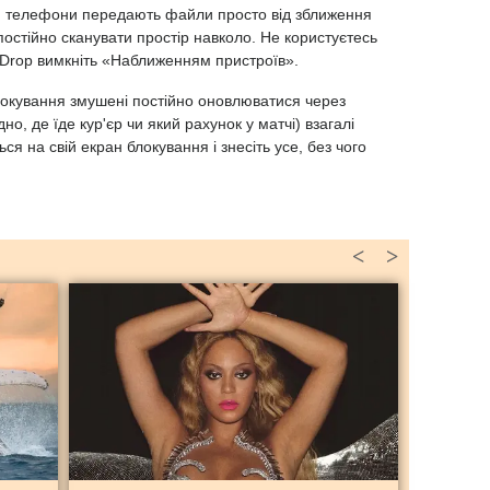
ли телефони передають файли просто від зближення
постійно сканувати простір навколо. Не користуєтесь
Drop вимкніть «Наближенням пристроїв».
блокування змушені постійно оновлюватися через
но, де їде кур'єр чи який рахунок у матчі) взагалі
ься на свій екран блокування і знесіть усе, без чого
<
>