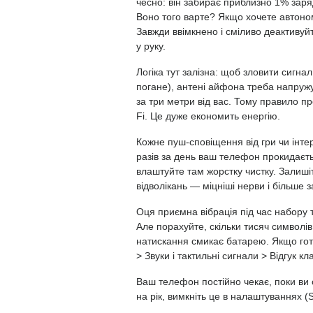
чесно: він забирає приблизно 1% заря
Воно того варте? Якщо хочете автоном
Завжди ввімкнено і сміливо деактивуйт
у руку.
Логіка тут залізна: щоб зловити сигнал
погане), антені айфона треба напружу
за три метри від вас. Тому правило п
Fi. Це дуже економить енергію.
Кожне пуш-сповіщення від гри чи інтер
разів за день ваш телефон прокидаєть
влаштуйте там жорстку чистку. Залиш
відволікань — міцніші нерви і більше з
Оця приємна вібрація під час набору 
Але порахуйте, скільки тисяч символів
натискання смикає батарею. Якщо гот
> Звуки і тактильні сигнали > Відгук к
Ваш телефон постійно чекає, поки ви
на рік, вимкніть це в налаштуваннях
(
S