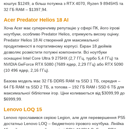
коштує $1249, а більш потужна з RTX 4070, Ryzen 9 8945HS та
32 ГБ RAM – $1397,94.
Acer Predator Helios 18 AI
Хоча Acer має суперечливу репутацію у сфері ПК, його ігрові
ноутбуки, особливо Predator Helios, отримують високу оцінку.
Predator Helios 18 AI створений для максимальної
продуктивності в портативному корпусі. Екран 18 дюймів
дозволяє розмістити потужні компоненти. Всі ноутбуки
оснащені Intel Core Ultra 9 275HX (2,7 ГГц, турбо 5,4 ГГц) та
NVIDIA GeForce RTX 5080 (7689 ядер, 2,29 ГГц) або RTX 5090
(10 496 ядер, 2,16 ГГц).
Базова модель має 32 ГБ DDR5 RAM та SSD 1 ТБ, середня –
64 ГБ RAM та SSD 2 ТБ, а топова – 192 ГБ RAM і SSD 6 ТБ для
максимальної бібліотеки ігор. Ціни коливаються від $3099,99 до
$6999,99.
Lenovo LOQ 15
Lenovo прославився серією Legion, але для перевершення PS5
достатньо Lenovo LOQ – бюджетного ігрового ноутбука. Лінійка