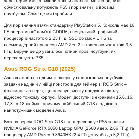
характеристики та використавши аналогії, можна оцінити
обчислювальну потужність PS5 і порівняти її з ігровим
ноутбуком. Саме це ми і зробили.
Для порівняння взяли стандартну PlayStation 5. Консоль має 16
ГБ оперативної пам’яті GDDR6, спеціальний графічний
процесор із частотою 2,23 ГГц, SSD об’ємом 1 ТБ та
восьмиядерний процесор AMD Zen 2 із тактовою частотою 3,5
ГГц. Беручи це до уваги, ось чотири ігрові ноутбуки, які
перевершують PS5.
Asus ROG Strix G18 (2025)
Asus вважається одним із лідерів у сфері ігрових ноутбуків
завдяки надійній лінійці пристроїв для геймерів. ROG Strix –
флагманська серія, що поєднує високу продуктивність у
відносно тонкому корпусі. Моделі доступні з екранами 15,6, 16,
17,3 та 18 дюймів, причому найбільший G18 є однією з
найпотужніших моделей Asus.
Базова версія ROG Strix G18 вже перевершує PS5 завдяки
NVIDIA GeForce RTX 5050 Laptop GPU (2560 ядер, 2,66 ГГц) та
процесору AMD Ryzen 9 8940HX (2,4 ГГц, з турбо до 5,3 ГГц)