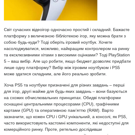
Світ сучасних відеоігор одночасно простий і складний. Бажаєте
платформу з величезною бібліотекою ігор, яку можна брати з
собою будь-куди? Тоді оберіть ігровий ноутбук. Хочете
насолоджуватися, можливо, найкращим контролером на ринку
та ексклюзивними хітами з високими оцінками? Тоді PlayStation
5 – ваш вибір. Але що робити, якщо бюджет дозволяє придбати
лише одну платформу? Вибір між ігровим ноутбуком і PS5
може здатися складним, але його реально зробити.
Хоча PS5 та ноутбуки призначені для різних завдань – перші
для ігор, другі майже для будь-яких завдань – вони базуються
на схожих обчислювальних принципах. Обидві платформи
оснащені центральними процесорами (CPU), графічними
картами (GPU) та оперативною пам’яттю (RAM). Варто
зазначити, що кожен CPU і GPU унікальний, а консолі, як PS5,
часто використовують кастомні компоненти, які недоступні для
комерційного ринку. Проте, ретельно дослідивши