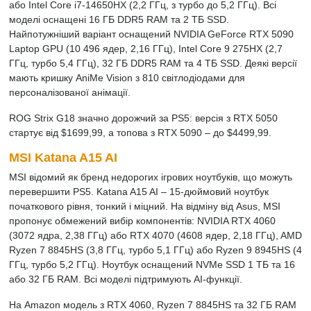
або Intel Core i7-14650HX (2,2 ГГц, з турбо до 5,2 ГГц). Всі
моделі оснащені 16 ГБ DDR5 RAM та 2 ТБ SSD.
Найпотужніший варіант оснащений NVIDIA GeForce RTX 5090
Laptop GPU (10 496 ядер, 2,16 ГГц), Intel Core 9 275HX (2,7
ГГц, турбо 5,4 ГГц), 32 ГБ DDR5 RAM та 4 ТБ SSD. Деякі версії
мають кришку AniMe Vision з 810 світлодіодами для
персоналізованої анімації.
ROG Strix G18 значно дорожчий за PS5: версія з RTX 5050
стартує від $1699,99, а топова з RTX 5090 – до $4499,99.
MSI Katana A15 AI
MSI відомий як бренд недорогих ігрових ноутбуків, що можуть
перевершити PS5. Katana A15 AI – 15-дюймовий ноутбук
початкового рівня, тонкий і міцний. На відміну від Asus, MSI
пропонує обмежений вибір компонентів: NVIDIA RTX 4060
(3072 ядра, 2,38 ГГц) або RTX 4070 (4608 ядер, 2,18 ГГц), AMD
Ryzen 7 8845HS (3,8 ГГц, турбо 5,1 ГГц) або Ryzen 9 8945HS (4
ГГц, турбо 5,2 ГГц). Ноутбук оснащений NVMe SSD 1 ТБ та 16
або 32 ГБ RAM. Всі моделі підтримують AI-функції.
На Amazon модель з RTX 4060, Ryzen 7 8845HS та 32 ГБ RAM