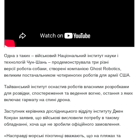
Одна з таких – військовий Національний інститут науки і
технологій Чун-Шань – продемонструвала три різні
версії
робота
-собаки, створені компанією Ghost Robotics,
великим постачальником чотириногих роботів для армії США.
Тайванський інститут оснастив роботів власними розробками
для розвідки, спостереження та ведення вогню, остання з яких
включає гармату на спині дрона.
Заступник керівника дослідницького відділу інституту Джен
Кокуан заявив, що військові висловили потребу в такому
обладнанні, хоча ще не зробили офіційного замовлення.
«Насправді морські піхотинці вважають, що на пляжах та