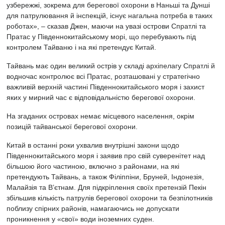
узбережжі, зокрема для берегової охорони в Наньші та Дунші
для патрулювання й інспекцій, існує нагальна потреба в таких
роботах», – сказав Джен, маючи на увазі острови Спратлі та
Пратас у Південнокитайському морі, що перебувають під
контролем Тайваню і на які претендує Китай.
Тайвань має один великий острів у складі архіпелагу Спратлі й
водночас контролює всі Пратас, розташовані у стратегічно
важливій верхній частині Південнокитайського моря і захист
яких у мирний час є відповідальністю берегової охорони.
На згаданих островах немає місцевого населення, окрім
позицій тайванської берегової охорони.
Китай в останні роки ухвалив внутрішні закони щодо
Південнокитайського моря і заявив про свій суверенітет над
більшою його частиною, включно з районами, на які
претендують Тайвань, а також Філіппіни, Бруней, Індонезія,
Малайзія та В’єтнам. Для підкріплення своїх претензій Пекін
збільшив кількість патрулів берегової охорони та безпілотників
поблизу спірних районів, намагаючись не допускати
проникнення у «свої» води іноземних суден.