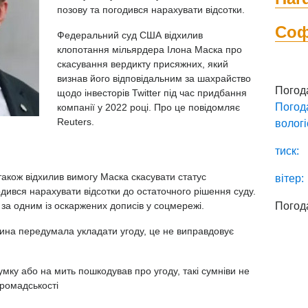
позову та погодився нарахувати відсотки.
Со
Федеральний суд США відхилив
клопотання мільярдера Ілона Маска про
скасування вердикту присяжних, який
визнав його відповідальним за шахрайство
Погод
щодо інвесторів Twitter під час придбання
Погод
компанії у 2022 році. Про це повідомляє
Reuters.
вологі
тиск:
кож відхилив вимогу Маска скасувати статус
вітер:
одився нарахувати відсотки до остаточного рішення суду.
за одним із оскаржених дописів у соцмережі.
Погод
ина передумала укладати угоду, це не виправдовує
мку або на мить пошкодував про угоду, такі сумніви не
громадськості