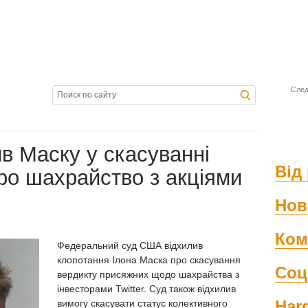
След
в Маску у скасуванні
Від 
про шахрайство з акціями
Нов
Ком
Федеральний суд США відхилив
клопотання Ілона Маска про скасування
Соц
вердикту присяжних щодо шахрайства з
інвесторами Twitter. Суд також відхилив
Har
вимогу скасувати статус колективного