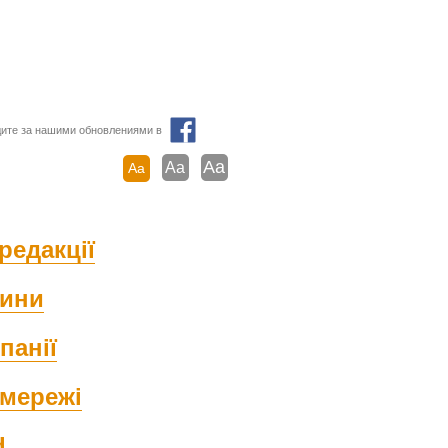
ите за нашими обновлениями в
Aa
Aa
Aa
редакції
ини
панії
мережі
d