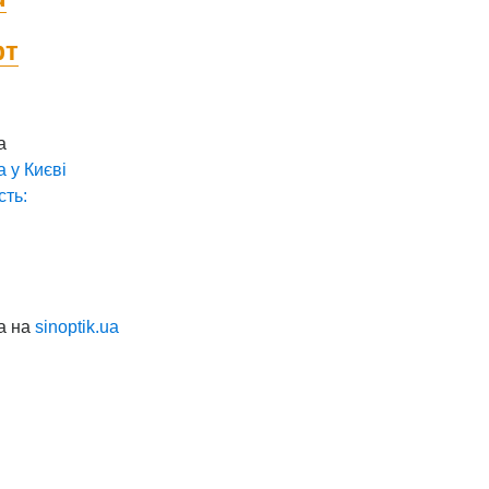
фт
а
а у
Києві
сть:
а на
sinoptik.ua