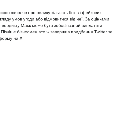
сно заявляв про велику кількість ботів і фейкових
егляду умов угоди або відмовитися від неї. За оцінками
го вердикту Маск може бути зобов'язаний виплатити
 Пізніше бізнесмен все ж завершив придбання Twitter за
форму на X.