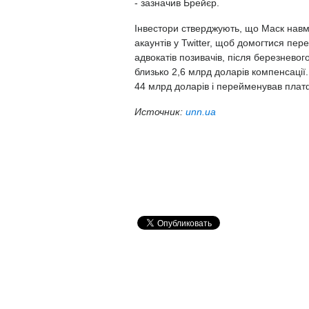
- зазначив Брейєр.
Інвестори стверджують, що Маск навми
акаунтів у Twitter, щоб домогтися пер
адвокатів позивачів, після березнево
близько 2,6 млрд доларів компенсації.
44 млрд доларів і перейменував плат
Источник:
unn.ua