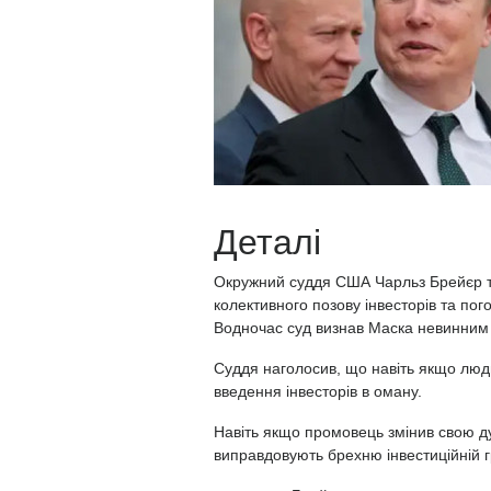
Деталі
Окружний суддя США Чарльз Брейєр та
колективного позову інвесторів та пог
Водночас суд визнав Маска невинним 
Суддя наголосив, що навіть якщо люд
введення інвесторів в оману.
Навіть якщо промовець змінив свою ду
виправдовують брехню інвестиційній 