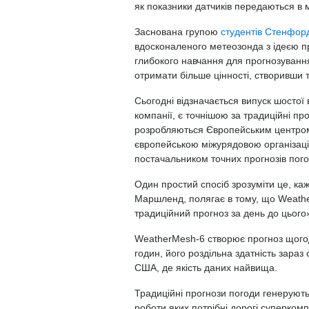
як показники датчиків передаються в 
Заснована групою
студентів Стенфор
вдосконаленого метеозонда з ідеєю п
глибокого навчання для прогнозуванн
отримати більше цінності, створивши 
Сьогодні відзначається випуск шостої 
компанії, є точнішою за традиційні пр
розробляються Європейським центром
європейською міжурядовою організац
постачальником точних прогнозів пого
Один простий спосіб зрозуміти це, ка
Маршленд, полягає в тому, що Weather
традиційний прогноз за день до цьог
WeatherMesh-6 створює прогноз щогоди
годин, його роздільна здатність зараз
США, де якість даних найвища.
Традиційні прогнози погоди генеруют
роботи яких потрібні дорогі суперкомп