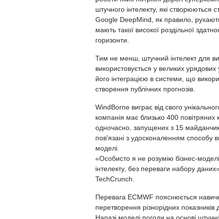
штучного інтелекту, які створюються 
Google DeepMind, як правило, рухають
мають такої високої роздільної здатнос
горизонти.
Тим не менш, штучний інтелект для в
використовується у великих урядових 
його інтеграцією в системи, що викор
створення публічних прогнозів.
WindBorne виграє від свого унікальн
компанія має близько 400 повітряних к
одночасно, запущених з 15 майданчикі
пов'язані з удосконаленням способу в
моделі.
«Особисто я не розумію бізнес-моделі
інтелекту, без переваги набору даних
TechCrunch.
Перевага ECMWF пояснюється навичкам
перетворення різнорідних показників 
Наразі моделі погоди на основі штучно