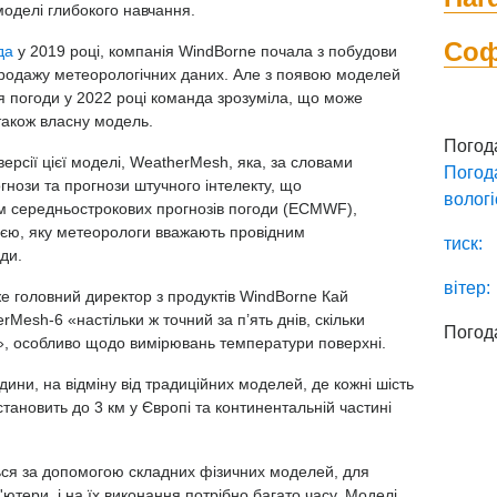
моделі глибокого навчання.
Со
да
у 2019 році, компанія WindBorne почала з побудови
родажу метеорологічних даних. Але з появою моделей
я погоди у 2022 році команда зрозуміла, що може
також власну модель.
Погод
версії цієї моделі, WeatherMesh, яка, за словами
Погод
огнози та прогнози штучного інтелекту, що
вологі
 середньострокових прогнозів погоди (ECMWF),
ією, яку метеорологи вважають провідним
тиск:
ди.
вітер:
же головний директор з продуктів WindBorne Кай
Mesh-6 «настільки ж точний за п’ять днів, скільки
Погод
о», особливо щодо вимірювань температури поверхні.
ни, на відміну від традиційних моделей, де кожні шість
 становить до 3 км у Європі та континентальній частині
ься за допомогою складних фізичних моделей, для
'ютери, і на їх виконання потрібно багато часу. Моделі