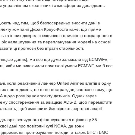
управлінням океанічних і атмосферних досліджень
ацюють над тим, щоб безпосередньо вносити дані в
нтелекту компанії Джоан Креус-Коста каже, що пряме
куль та інших джерел є ключовою причиною покращення в
я рік налаштування та перепланування моделі на основі
вати ці прогнози без втрати стабільності.
ляцією даних], ми все ще дуже залежали від ECMWF», –
дні, якби ми виключили початкові умови ECMWF, ми б все
і, коли реактивний лайнер United Airlines влетів в одну
ачних пошкоджень, ніхто не постраждав, частково тому, що
 щодо розміру комплекту датчиків. Однак зараз
тему спостереження за авіацією ADS-B, щоб перемістити
ролітають, щоб зменшити ймовірність чергової аварії.
 доларів венчурного фінансування з оцінкою у 85
свої дані про повітряні кулі NOAA, де вони
ідприємстві прогнозування погоди, а також ВПС і ВМС