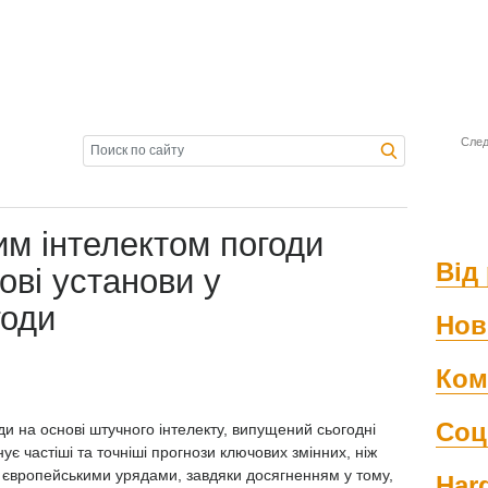
След
им інтелектом погоди
Від 
ві установи у
годи
Нов
Ком
Соц
и на основі штучного інтелекту, випущений сьогодні
ує частіші та точніші прогнози ключових змінних, ніж
а європейськими урядами, завдяки досягненням у тому,
Har