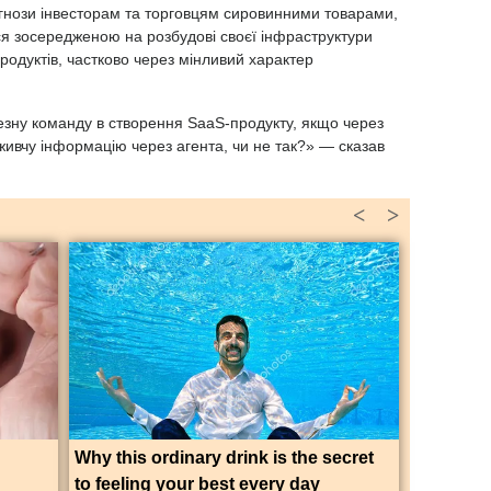
гнози інвесторам та торговцям сировинними товарами,
ся зосередженою на розбудові своєї інфраструктури
родуктів, частково через мінливий характер
езну команду в створення SaaS-продукту, якщо через
ивчу інформацію через агента, чи не так?» — сказав
<
>
Why this ordinary drink is the secret
to feeling your best every day