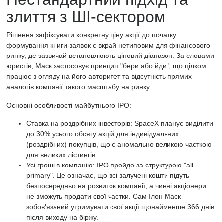
злиття з ШІ-сектором
Рішення зафіксувати конкретну ціну акції до початку
формування книги заявок є вкрай нетиповим для фінансового
ринку, де зазвичай встановлюють ціновий діапазон. За словами
юристів, Маск застосовує принцип "бери або йди", що цілком
працює з огляду на його авторитет та відсутність прямих
аналогів компанії такого масштабу на ринку.
Основні особливості майбутнього IPO:
Ставка на роздрібних інвесторів: SpaceX планує виділити
до 30% усього обсягу акцій для індивідуальних
(роздрібних) покупців, що є аномально великою часткою
для великих лістингів.
Усі гроші в компанію: IPO пройде за структурою "all-
primary". Це означає, що всі залучені кошти підуть
безпосередньо на розвиток компанії, а чинні акціонери
не зможуть продати свої частки. Сам Ілон Маск
зобов'язаний утримувати свої акції щонайменше 366 днів
після виходу на біржу.