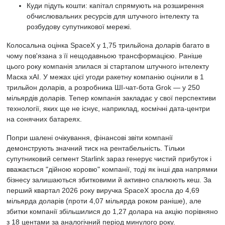
Куди підуть кошти: капітал спрямують на розширення
обчислювальних ресурсів для штучного інтелекту та
розбудову супутникової мережі.
Колосальна оцінка SpaceX у 1,75 трильйона доларів багато в
чому пов'язана з її нещодавньою трансформацією. Раніше
цього року компанія злилася зі стартапом штучного інтелекту
Маска xAI. У межах цієї угоди ракетну компанію оцінили в 1
трильйон доларів, а розробника ШІ-чат-бота Grok — у 250
мільярдів доларів. Тепер компанія закладає у свої перспективи
технології, яких ще не існує, наприклад, космічні дата-центри
на сонячних батареях.
Попри шалені очікування, фінансові звіти компанії
демонструють значний тиск на рентабельність. Тільки
супутниковий сегмент Starlink зараз генерує чистий прибуток і
вважається "дійною коровю" компанії, тоді як інші два напрямки
бізнесу залишаються збитковими й активно спалюють кеш. За
перший квартал 2026 року виручка SpaceX зросла до 4,69
мільярда доларів (проти 4,07 мільярда роком раніше), але
збитки компанії збільшилися до 1,27 долара на акцію порівняно
з 18 центами за аналогічний період минулого року.