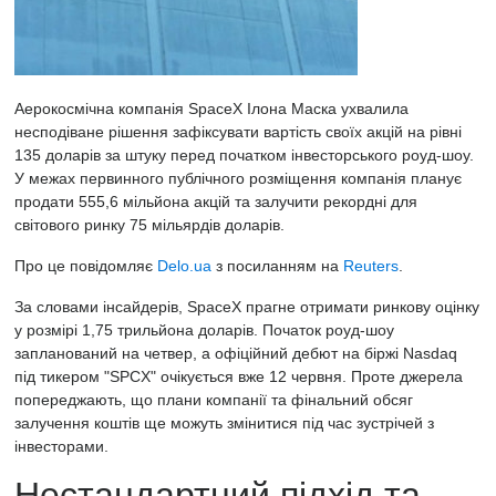
Аерокосмічна компанія SpaceX Ілона Маска ухвалила
несподіване рішення зафіксувати вартість своїх акцій на рівні
135 доларів за штуку перед початком інвесторського роуд-шоу.
У межах первинного публічного розміщення компанія планує
продати 555,6 мільйона акцій та залучити рекордні для
світового ринку 75 мільярдів доларів.
Про це повідомляє
Delo.ua
з посиланням на
Reuters
.
За словами інсайдерів, SpaceX прагне отримати ринкову оцінку
у розмірі 1,75 трильйона доларів. Початок роуд-шоу
запланований на четвер, а офіційний дебют на біржі Nasdaq
під тикером "SPCX" очікується вже 12 червня. Проте джерела
попереджають, що плани компанії та фінальний обсяг
залучення коштів ще можуть змінитися під час зустрічей з
інвесторами.
Нестандартний підхід та