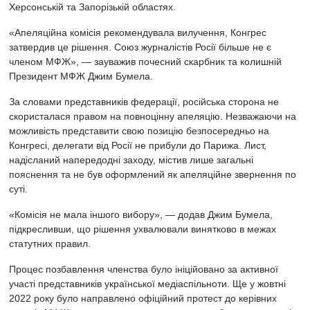
Херсонській та Запорізькій областях.
«Апеляційна комісія рекомендувала вилучення, Конгрес
затвердив це рішення. Союз журналістів Росії більше не є
членом МФЖ», — зауважив почесний скарбник та колишній
Президент МФЖ Джим Бумела.
За словами представників федерації, російська сторона не
скористалася правом на повноцінну апеляцію. Незважаючи на
можливість представити свою позицію безпосередньо на
Конгресі, делегати від Росії не прибули до Парижа. Лист,
надісланий напередодні заходу, містив лише загальні
пояснення та не був оформлений як апеляційне звернення по
суті.
«Комісія не мала іншого вибору», — додав Джим Бумела,
підкресливши, що рішення ухвалювали винятково в межах
статутних правил.
Процес позбавлення членства було ініційовано за активної
участі представників української медіаспільноти. Ще у жовтні
2022 року було направлено офіційний протест до керівних