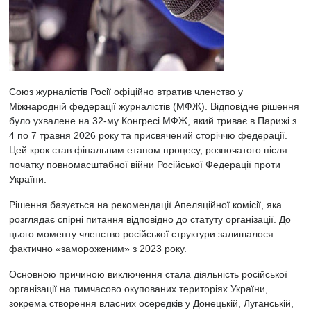
Союз журналістів Росії офіційно втратив членство у
Міжнародній федерації журналістів (МФЖ). Відповідне рішення
було ухвалене на 32-му Конгресі МФЖ, який триває в Парижі з
4 по 7 травня 2026 року та присвячений сторіччю федерації.
Цей крок став фінальним етапом процесу, розпочатого після
початку повномасштабної війни Російської Федерації проти
України.
Рішення базується на рекомендації Апеляційної комісії, яка
розглядає спірні питання відповідно до статуту організації. До
цього моменту членство російської структури залишалося
фактично «замороженим» з 2023 року.
Основною причиною виключення стала діяльність російської
організації на тимчасово окупованих територіях України,
зокрема створення власних осередків у Донецькій, Луганській,