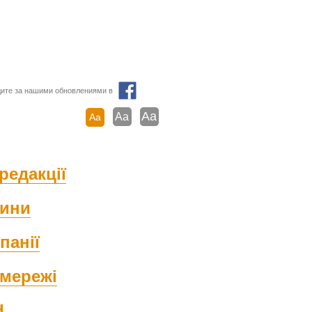
ите за нашими обновлениями в
Aa
Aa
Aa
редакції
ини
панії
мережі
d