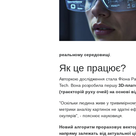
реальному середовищі
.
Як це працює?
Авторкою дослідження стала Фіона Ра
Tech. Вона розробила першу
3D-плат
(траєкторій руху очей) на основі в
"Оскільки людина живе у тривимірному 
метрики аналізу картинок не здатні 
окулярів", - пояснює науковиця.
Новий алгоритм прораховує вектор 
напряму залежать від актуальної ц