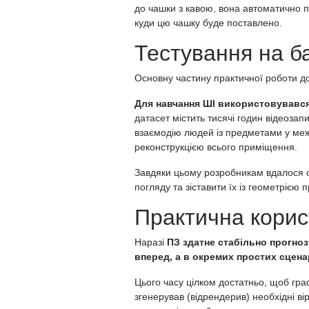
до чашки з кавою, вона автоматично п
куди цю чашку буде поставлено.
Тестування на б
Основну частину практичної роботи до
Для навчання ШІ використовувався с
датасет містить тисячі годин відеозап
взаємодію людей із предметами у меж
реконструкцією всього приміщення.
Завдяки цьому розробникам вдалося 
погляду та зіставити їх із геометрією 
Практична корис
Наразі
ПЗ здатне стабільно прогно
вперед, а в окремих простих сцена
Цього часу цілком достатньо, щоб гра
згенерував (відрендерив) необхідні вір