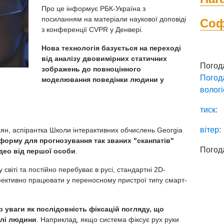
Про це інформує
РБК-Україна
з
посиланням на матеріали наукової доповіді
Со
з
конференції CVPR
у Денвері.
Нова технологія базується на переході
від аналізу двовимірних статичних
Погод
зображень до повноцінного
Погод
моделювання поведінки людини у
вологі
тиск:
вітер:
ян, аспірантка Школи інтерактивних обчислень Georgia
форму для прогнозування так званих "сканпатів"
Погод
ідео від першої особи
.
світі та постійно перебуває в русі, стандартні 2D-
ефективно працювати у переносному пристрої типу смарт-
уваги як послідовність фіксацій погляду, що
ілі людини
. Наприклад, якщо система фіксує рух руки