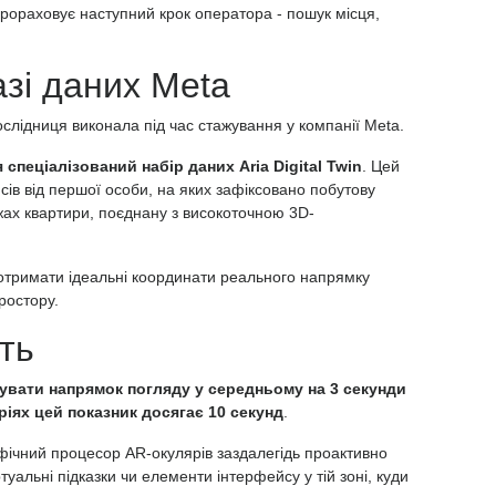
рораховує наступний крок оператора - пошук місця,
азі даних Meta
слідниця виконала під час стажування у компанії Meta.
пеціалізований набір даних Aria Digital Twin
. Цей
исів від першої особи, на яких зафіксовано побутову
ах квартири, поєднану з високоточною 3D-
отримати ідеальні координати реального напрямку
простору.
ть
зувати напрямок погляду у середньому на 3 секунди
ріях цей показник досягає 10 секунд
.
фічний процесор AR-окулярів заздалегідь проактивно
туальні підказки чи елементи інтерфейсу у тій зоні, куди