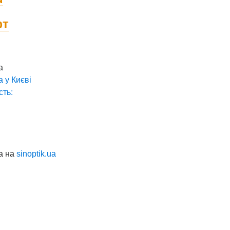
фт
а
а у
Києві
сть:
а на
sinoptik.ua