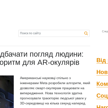
След
дбачати погляд людини:
Від 
оритм для AR-окулярів
Нов
Американські науковці спільно з
Ком
інженерами Meta розробили алгоритм, який
дозволяє смарт-окулярам працювати на
випередження. Нова технологія здатна
Соц
прогнозувати траєкторію людської уваги у
3D-середовищі на кілька секунд наперед.
Har