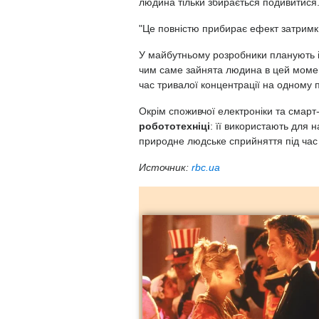
людина тільки збирається подивитися
"Це повністю прибирає ефект затримки
У майбутньому розробники планують ін
чим саме зайнята людина в цей момент
час тривалої концентрації на одному 
Окрім споживчої електроніки та смарт-
робототехніці
: її використають для 
природне людське сприйняття під час
Источник:
rbc.ua