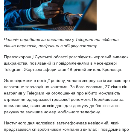
Чоловік перейшов за посиланням у Telegram та здійснив
кілька переказів, повіривши в обіцяну виплату.
Правоохоронці Сумської області розслідують черговий випадок
шахрайства, пов’язаний із повідомленнями в месенджері
Telegram. Жертвою афери став 49-річний житель Кролевця.
Як повідомили в поліції регіону, чоловік звернувся із заявою про
незаконне заволодіння коштами. За його словами, 27 січня він
натрапив у Telegram на оголошення про нібито можливість
отримання одноразової грошової допомоги. Перейшовши за
посиланням, заявник ввів дані для доступу до банківського
рахунку та залишив номер мобільного телефону.
Наступного дня чоловікові зателефонував невідомий, який
представився співробітником компанії з виплат, і повідомив про