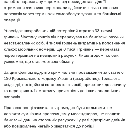
начебто нараховану «премію від президента». Для її
отримання заявника переконали здійснити кілька грошових
переказів через термінали самообслуговування та банківські
операції.
Унаслідок шахрайських дій потерпілий втратив 33 тисячі
гривень. Частину коштів він перерахував на банківські рахунки
невстановлених осіб, 4 тисячі гривень витратив на поповнення
кількох мобільних номерів, ще 8 тисяч гривень — переказав
через термінал на невідомий рахунок. Лише згодом чоловік
усвідомив, що став жертвою обману.
За цим фактом відкрито кримінальне провадження за статтею
190 Кримінального кодексу України (шахрайство). Тривають
слідчі дії, поліцейські встановлюють осіб, причетних до злочину,
та перевіряють їх можливу причетність до інших аналогічних
випадків.
Правоохоронці закликають громадян бути пильними: не
довіряти сумнівним пропозиціям у месенджерах, не вводити
банківські дані на сторонніх ресурсах і у разі підозрілих дзвінків
або повідомлень негайно звертатися до поліції.