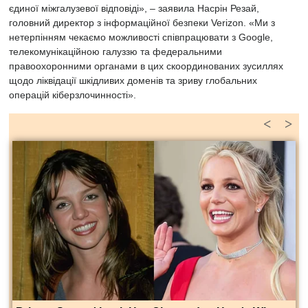
єдиної міжгалузевої відповіді», – заявила Насрін Резай,
головний директор з інформаційної безпеки Verizon. «Ми з
нетерпінням чекаємо можливості співпрацювати з Google,
телекомунікаційною галуззю та федеральними
правоохоронними органами в цих скоординованих зусиллях
щодо ліквідації шкідливих доменів та зриву глобальних
операцій кіберзлочинності».
<
>