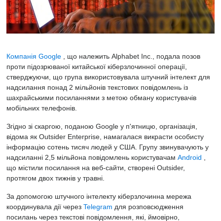
Компанія Google
, що належить Alphabet Inc.,
подала позов
проти підозрюваної китайської кіберзлочинної операції,
стверджуючи, що група використовувала штучний інтелект для
надсилання понад 2 мільйонів текстових повідомлень із
шахрайськими посиланнями з метою обману користувачів
мобільних телефонів.
Згідно зі скаргою, поданою Google у п'ятницю, організація,
відома як Outsider Enterprise, намагалася викрасти особисту
інформацію сотень тисяч людей у ​​США. Групу звинувачують у
надсиланні 2,5 мільйона повідомлень користувачам
Android
,
що містили посилання на веб-сайти, створені Outsider,
протягом двох тижнів у травні.
За допомогою штучного інтелекту кіберзлочинна мережа
координувала дії через
Telegram
для розповсюдження
посилань через текстові повідомлення, які, ймовірно,