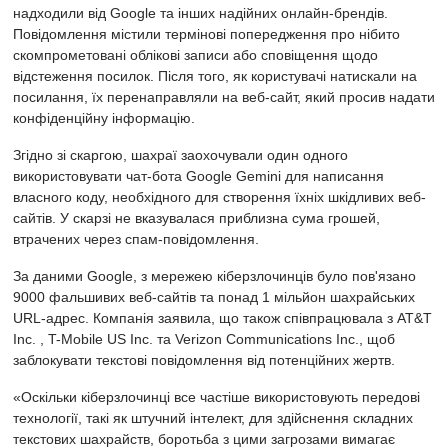
надходили від Google та інших надійних онлайн-брендів.
Повідомлення містили термінові попередження про нібито
скомпрометовані облікові записи або сповіщення щодо
відстеження посилок. Після того, як користувачі натискали на
посилання, їх перенаправляли на веб-сайт, який просив надати
конфіденційну інформацію.
Згідно зі скаргою, шахраї заохочували один одного
використовувати чат-бота Google Gemini для написання
власного коду, необхідного для створення їхніх шкідливих веб-
сайтів. У скарзі не вказувалася приблизна сума грошей,
втрачених через спам-повідомлення.
За даними Google, з мережею кіберзлочинців було пов'язано
9000 фальшивих веб-сайтів та понад 1 мільйон шахрайських
URL-адрес. Компанія заявила, що також співпрацювала з
AT&T
Inc.
,
T-Mobile US Inc.
та
Verizon Communications Inc.,
щоб
заблокувати текстові повідомлення від потенційних жертв.
«Оскільки кіберзлочинці все частіше використовують передові
технології, такі як штучний інтелект, для здійснення складних
текстових шахрайств, боротьба з цими загрозами вимагає