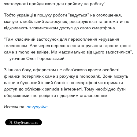
застосунок і пройди квест для прийому на роботу".
Тобто українці в пошуку роботи "ведуться" на оголошення,
скачують мобільний застосунок, реєструються та автоматично
відкривають зловмисникам доступ до свого смартфона.
"Там класичний застосунок для перехоплення керування
телефоном. Але через перехоплення керування вкрасти гроші
саме з mono не вийде. Ми максимально від цього захистилися",
— уточнив Олег Гороховський.
З іншого боку, аферистам не обов’язково красти особисті
фінанси потерпілих саме з рахунку в monobank. Вони можуть
влізти в будь-який інший банкінг на смартфоні чи отримати
доступ до облікових записів в інтернеті. Тому необхідно бути
обережними і не довіряти підозрілим оголошенням.
Источник:
novyny.live